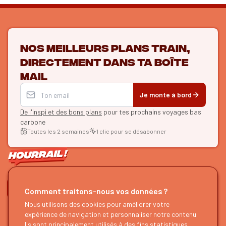
Nos meilleurs plans train,
directement dans ta boîte
mail
Je monte à bord
De l'inspi et des bons plans
pour tes prochains voyages bas
carbone
Toutes les 2 semaines
1 clic pour se désabonner
ON SE SUIT ?
Comment traitons-nous vos données ?
HOURRAIL !
EXPLORER
Nous utilisons des cookies pour améliorer votre
expérience de navigation et personnaliser notre contenu.
À propos
Recherche d'itinéraires
Ils sont principalement utilisés à des fins statistiques.