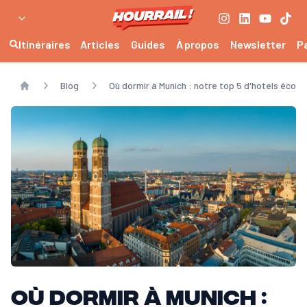
Itinéraires
Articles
Guides
À propos
Newsletter
P
Blog
Où dormir à Munich : notre top 5 d'hotels écor
Home
Où dormir à Munich :