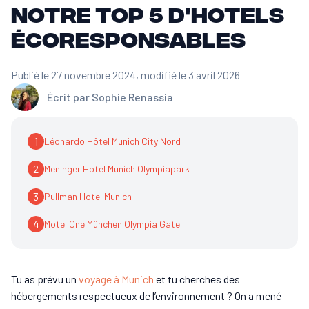
notre top 5 d'hotels
écoresponsables
Publié le 27 novembre 2024
, modifié le 3 avril 2026
Écrit par
Sophie Renassia
1
Léonardo Hôtel Munich City Nord
2
Meninger Hotel Munich Olympiapark
3
Pullman Hotel Munich
4
Motel One München Olympia Gate
Tu as prévu un
voyage à Munich
et tu cherches des
hébergements respectueux de l’environnement ? On a mené