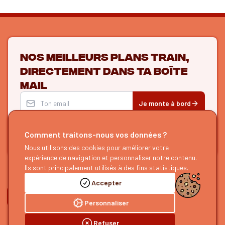
Nos meilleurs plans train,
directement dans ta boîte
mail
Je monte à bord
De l'inspi et des bons plans
pour tes prochains voyages bas
carbone
Comment traitons-nous vos données ?
Toutes les 2 semaines
1 clic pour se désabonner
Nous utilisons des cookies pour améliorer votre
expérience de navigation et personnaliser notre contenu.
Ils sont principalement utilisés à des fins statistiques.
ON SE SUIT ?
Accepter
Personnaliser
HOURRAIL !
EXPLORER
Refuser
À propos
Recherche d'itinéraires