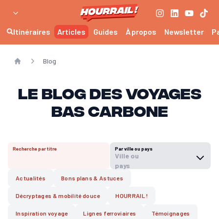
Itinéraires
Articles
Guides
À propos
Newsletter
P
Blog
Home
Le blog des voyages
bas carbone
Recherche par titre
Par ville ou pays
Ville ou
pays
Actualités
Bons plans & Astuces
Décryptages & mobilité douce
HOURRAIL !
Inspiration voyage
Lignes ferroviaires
Témoignages