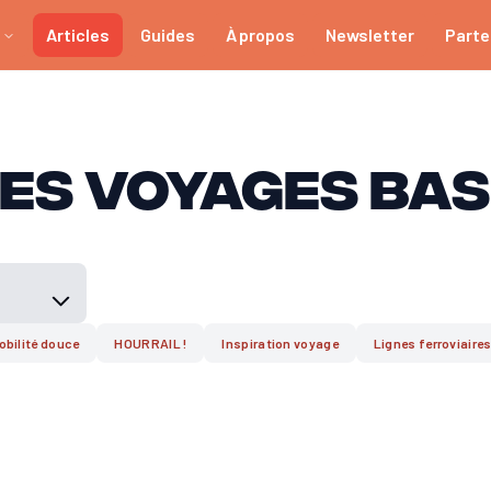
Articles
Guides
À propos
Newsletter
Parte
des voyages ba
bilité douce
HOURRAIL !
Inspiration voyage
Lignes ferroviaire