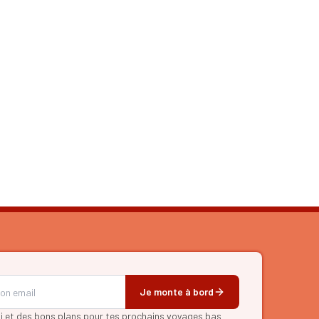
Je monte à bord
pi et des bons plans
pour tes prochains voyages bas