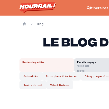
Itinéraires
Blog
Home
Le blog 
Recherche par titre
Par ville ou pays
Ville ou
pays
Actualités
Bons plans & Astuces
Décryptages & mo
Trains de nuit
Vélo & Bateau