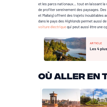
et les parcs nationaux… tout en laissant la 
de profiter sereinement des paysages. De
et Mallaig) offrent des trajets inoubliables
dans le pays des
Highlands
permet aussi de 
voiture électrique
qui peut aussi être une o
ARTICLE
Les 4 plu
Où aller en 
Ligne à grande vitesse
Ligne principale
Ligne secondaire