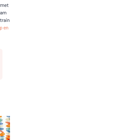
ermet
liam
train
ip en