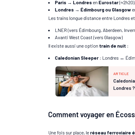
Paris → Londres
en
Eurostar
(≈2h20)
Londres → Édimbourg ou Glasgow
en
Les trains longue distance entre Londres et
LNER (vers Édimbourg, Aberdeen, Inver
Avanti West Coast (vers Glasgow)
Il existe aussi une option
train de nuit
:
Caledonian Sleeper
: Londres ↔ Édimb
ARTICLE
Caledonia
Londres ?
Comment voyager en Écosse
Une fois sur place, le
réseau ferroviaire 