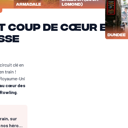
Armadale
Lomond)
t coup de cœur en
sse
Dundee
−25 %
7 jours de voyage
+
ircuit clé en
n train !
le Royaume-Uni
au cœur des
. Rowling
.
rain, sur
e nos héros