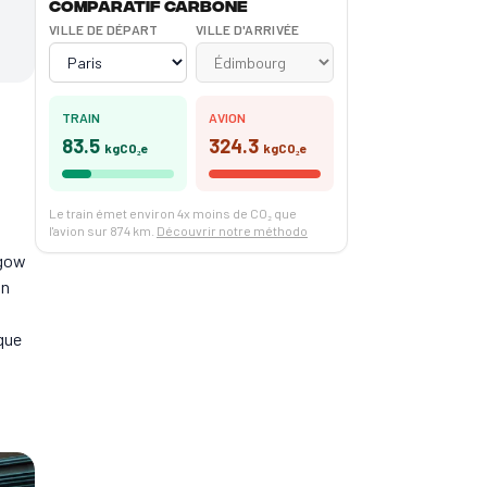
Comparatif carbone
VILLE DE DÉPART
VILLE D'ARRIVÉE
TRAIN
AVION
83.5
324.3
kgCO₂e
kgCO₂e
Le train émet environ 4x moins de CO₂ que
l'avion sur 874 km.
Découvrir notre méthodo
gow
on
que