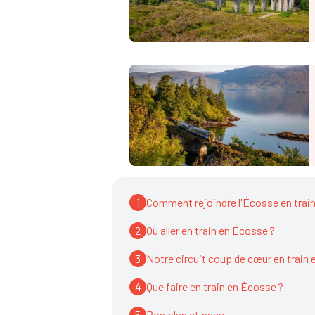
1
Comment rejoindre l'Écosse en train
2
Où aller en train en Écosse ?
3
Notre circuit coup de cœur en train
4
Que faire en train en Écosse ?
5
Bon plan et pass