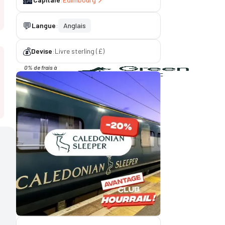
🏙️
💬
Langue
:
Anglais
💰
Devise
:
Livre sterling (£)
0% de frais à

l'étranger avec