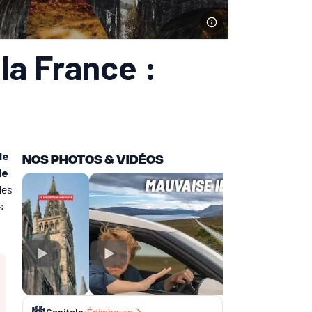
la France :
de
Nos Photos & vidéos
de
les
s
Capitale
:
Édimbourg