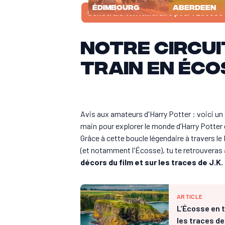
Édimbourg
Aberdeen
Construis ton itinéraire pour l'Écosse
Notre circui
train en Éco
Avis aux amateurs d'Harry Potter : voici un c
main pour explorer le monde d’Harry Potter e
Grâce à cette boucle légendaire à travers 
(et notamment l'Écosse), tu te retrouveras
décors du film et sur les traces de J.K
ARTICLE
L’Écosse en t
les traces d