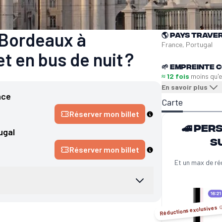
 Bordeaux à
🌎
Pays trave
France, Portugal
t en bus de nuit ?
🌱
Empreinte C
≈ 12 fois
moins qu'
En savoir plus
nce
Carte
Réserver mon billet
🚄 Per
ugal
s
Réserver mon billet
Et un max de ré
Réductions exclusives ☺