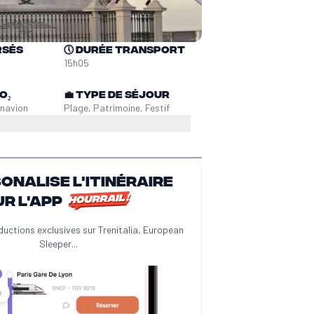
rsés
🕔
Durée transport
15h05
O₂
💼
Type de séjour
en
avion
Plage, Patrimoine, Festif
sonalise l'itinéraire
ur l'app
ductions exclusives sur Trenitalia, European
Sleeper...
️