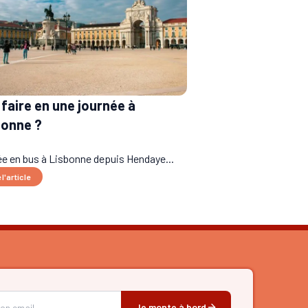
faire en une journée à
bonne ?
ée en bus à Lisbonne depuis Hendaye...
 l'article
Je monte à bord