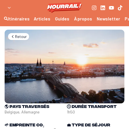
Itinéraires
Articles
Guides
À propos
Newsletter
P
Retour
🌎
Pays traversés
🕔
Durée transport
Belgique, Allemagne
1h50
🌱
Empreinte CO₂
💼
Type de séjour