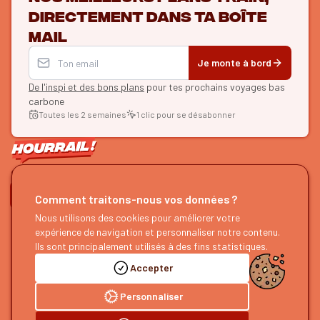
directement dans ta boîte
mail
Je monte à bord
De l'inspi et des bons plans
pour tes prochains voyages bas
carbone
Toutes les 2 semaines
1 clic pour se désabonner
ON SE SUIT ?
Comment traitons-nous vos données ?
HOURRAIL !
Nous utilisons des cookies pour améliorer votre
EXPLORER
expérience de navigation et personnaliser notre contenu.
À propos
Recherche d'itinéraires
Ils sont principalement utilisés à des fins statistiques.
Devenir partenaire
Nos guides
Accepter
Nous rejoindre
Notre blog
Nous faire un retour
Notre podcast
Personnaliser