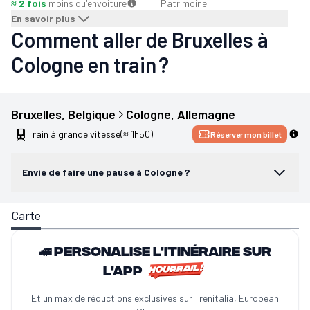
≈ 2 fois
moins qu'en
voiture
Patrimoine
En savoir plus
Comment aller de Bruxelles à
Cologne en train ?
Bruxelles
, 
Belgique
Cologne
, 
Allemagne
Train à grande vitesse
(≈ 1h50)
Réserver mon billet
Envie de faire une pause à Cologne ?
Carte
🚄 Personalise l'itinéraire sur
l'app
Et un max de réductions exclusives sur Trenitalia, European