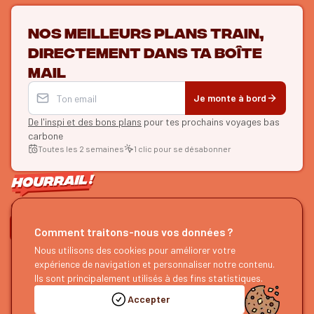
Nos meilleurs plans train,
directement dans ta boîte
mail
Je monte à bord
De l'inspi et des bons plans
pour tes prochains voyages bas
carbone
Toutes les 2 semaines
1 clic pour se désabonner
ON SE SUIT ?
Comment traitons-nous vos données ?
HOURRAIL !
Nous utilisons des cookies pour améliorer votre
EXPLORER
expérience de navigation et personnaliser notre contenu.
À propos
Recherche d'itinéraires
Ils sont principalement utilisés à des fins statistiques.
Devenir partenaire
Nos guides
Accepter
Nous rejoindre
Notre blog