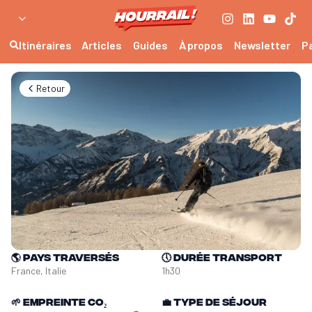
Itinéraires
Articles
Guides
À propos
Newsletter
P
Retour
🌎
Pays traversés
🕔
Durée transport
France, Italie
1h30
🌱
Empreinte CO₂
💼
Type de séjour