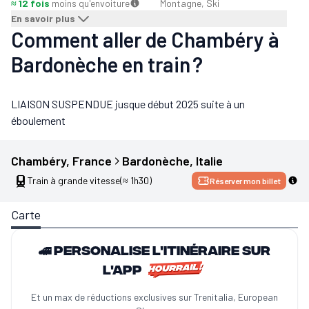
≈ 12 fois
moins qu'en
voiture
Montagne, Ski
En savoir plus
Comment aller de Chambéry à
Bardonèche en train ?
LIAISON SUSPENDUE jusque début 2025 suite à un
éboulement
Chambéry
, 
France
Bardonèche
, 
Italie
Train à grande vitesse
(≈ 1h30)
Réserver mon billet
Carte
🚄 Personalise l'itinéraire sur
l'app
Et un max de réductions exclusives sur Trenitalia, European