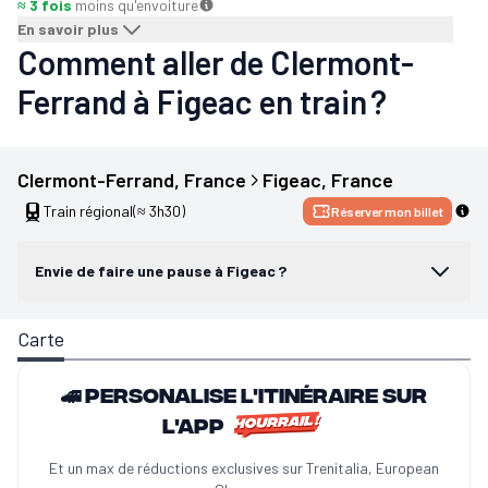
≈ 3 fois
moins qu'en
voiture
En savoir plus
Comment aller de Clermont-
Ferrand à Figeac en train ?
Clermont-Ferrand
, 
France
Figeac
, 
France
Train régional
(≈ 3h30)
Réserver mon billet
Envie de faire une pause à Figeac ?
Carte
🚄 Personalise l'itinéraire sur
l'app
Et un max de réductions exclusives sur Trenitalia, European