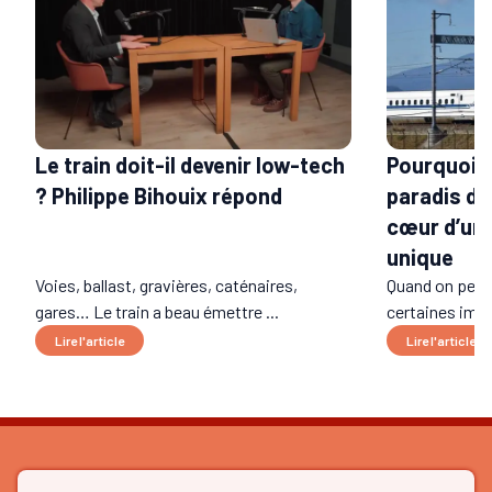
Le train doit-il devenir low-tech
Pourquoi l
? Philippe Bihouix répond
paradis du 
cœur d’un 
unique
Voies, ballast, gravières, caténaires,
Quand on pens
gares… Le train a beau émettre ...
certaines imag
Lire l'article
Lire l'article