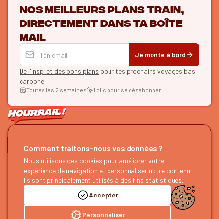
Nos meilleurs plans train,
directement dans ta boîte
mail
Je monte à bord
De l'inspi et des bons plans
pour tes prochains voyages bas
carbone
Toutes les 2 semaines
1 clic pour se désabonner
ON SE SUIT ?
Comment traitons-nous vos données ?
HOURRAIL !
Nous utilisons des cookies pour améliorer votre
EXPLORER
expérience de navigation et personnaliser notre contenu.
À propos
Recherche d'itinéraires
Ils sont principalement utilisés à des fins statistiques.
Devenir partenaire
Nos guides
Accepter
Nous rejoindre
Notre blog
Nous faire un retour
Notre podcast
Personnaliser