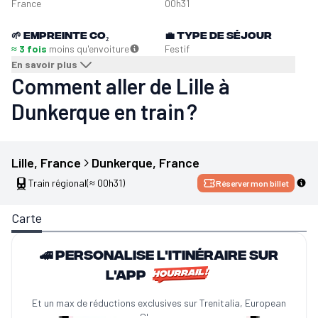
France
00h31
🌱
Empreinte CO₂
💼
Type de séjour
≈ 3 fois
moins qu'en
voiture
Festif
En savoir plus
Comment aller de Lille à
Dunkerque en train ?
Lille
, 
France
Dunkerque
, 
France
Train régional
(≈ 00h31)
Réserver mon billet
Carte
🚄 Personalise l'itinéraire sur
l'app
Et un max de réductions exclusives sur Trenitalia, European
Sleeper...