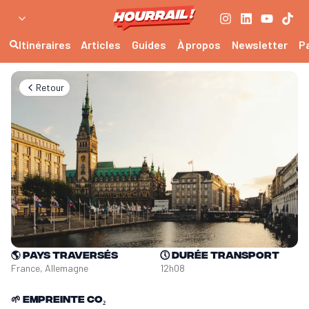
Itinéraires
Articles
Guides
À propos
Newsletter
P
Retour
🌎
Pays traversés
🕔
Durée transport
France, Allemagne
12h08
🌱
Empreinte CO₂