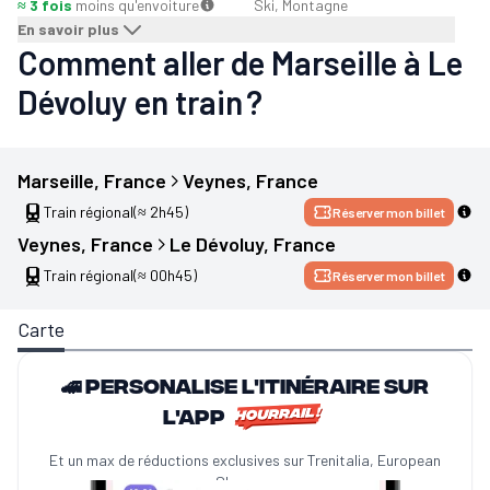
≈ 3 fois
moins qu'en
voiture
Ski, Montagne
En savoir plus
Comment aller de Marseille à Le
Dévoluy en train ?
Marseille
, 
France
Veynes
, 
France
Train régional
(≈ 2h45)
Réserver mon billet
Veynes
, 
France
Le Dévoluy
, 
France
Train régional
(≈ 00h45)
Réserver mon billet
Carte
🚄 Personalise l'itinéraire sur
l'app
Et un max de réductions exclusives sur Trenitalia, European
Sleeper...