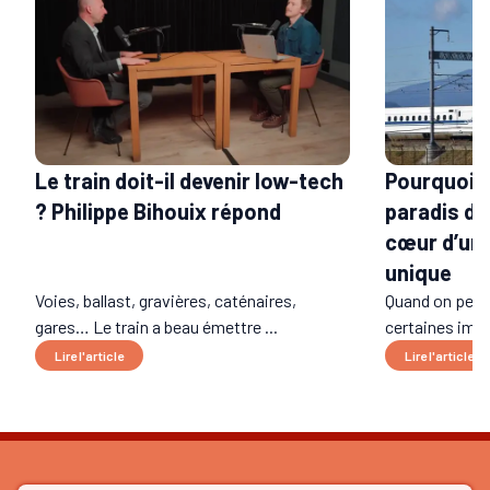
Le train doit-il devenir low-tech
Pourquoi l
? Philippe Bihouix répond
paradis du 
cœur d’un 
unique
Voies, ballast, gravières, caténaires,
Quand on pens
gares… Le train a beau émettre ...
certaines imag
Lire l'article
Lire l'article