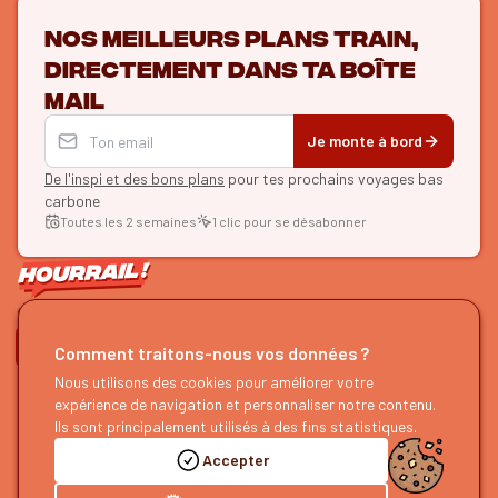
Nos meilleurs plans train,
directement dans ta boîte
mail
Je monte à bord
De l'inspi et des bons plans
pour tes prochains voyages bas
carbone
Toutes les 2 semaines
1 clic pour se désabonner
ON SE SUIT ?
Comment traitons-nous vos données ?
HOURRAIL !
Nous utilisons des cookies pour améliorer votre
EXPLORER
expérience de navigation et personnaliser notre contenu.
À propos
Recherche d'itinéraires
Ils sont principalement utilisés à des fins statistiques.
Devenir partenaire
Nos guides
Accepter
Nous rejoindre
Notre blog
Nous faire un retour
Notre podcast