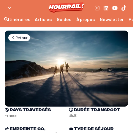
Itinéraires
Articles
Guides
À propos
Newsletter
P
Retour
🌎
Pays traversés
🕔
Durée transport
France
3h30
🌱
Empreinte CO₂
💼
Type de séjour