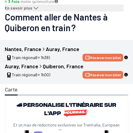
≈ 3 fois
moins qu'en
voiture
En savoir plus
Comment aller de Nantes à
Quiberon en train ?
Nantes
, 
France
Auray
, 
France
Train régional
(≈ 1h38)
Réserver mon billet
Auray
, 
France
Quiberon
, 
France
Train régional
(≈ 1h00)
Réserver mon billet
Carte
🚄 Personalise l'itinéraire sur
l'app
Et un max de réductions exclusives sur Trenitalia, European
Sleeper...