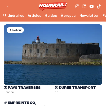
Itinéraires
Articles
Guides
À propos
Newsletter
P
Retour
🌎
Pays traversés
🕔
Durée transport
France
3h15
🌱
Empreinte CO₂