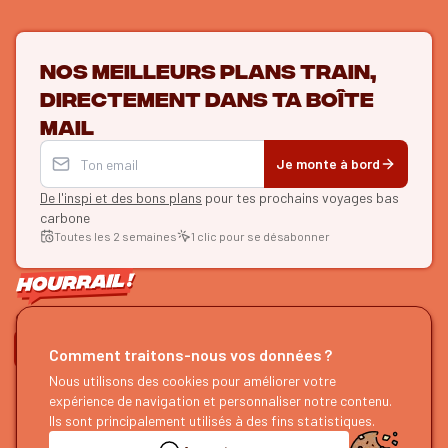
Nos meilleurs plans train,
directement dans ta boîte
mail
Je monte à bord
De l'inspi et des bons plans
pour tes prochains voyages bas
carbone
Toutes les 2 semaines
1 clic pour se désabonner
ON SE SUIT ?
Comment traitons-nous vos données ?
HOURRAIL !
Nous utilisons des cookies pour améliorer votre
EXPLORER
expérience de navigation et personnaliser notre contenu.
À propos
Recherche d'itinéraires
Ils sont principalement utilisés à des fins statistiques.
Devenir partenaire
Nos guides