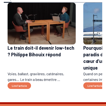
Le train doit-il devenir low-tech
Pourquoi l
? Philippe Bihouix répond
paradis du 
cœur d’un 
unique
Voies, ballast, gravières, caténaires,
Quand on pens
gares… Le train a beau émettre ...
certaines imag
Lire l'article
Lire l'article