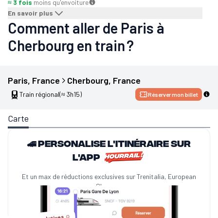
≈ 3 fois
moins qu'en
voiture
En savoir plus
Comment aller de Paris à
Cherbourg en train ?
Paris
, 
France
Cherbourg
, 
France
Train régional
(≈ 3h15)
Réserver mon billet
Carte
🚄 Personalise l'itinéraire sur
l'app
Et un max de réductions exclusives sur Trenitalia, European
Sleeper...