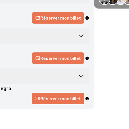
−34 € GreenGo
Réserver mon billet
Réserver mon billet
négro
Réserver mon billet