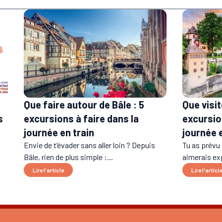
Que faire autour de Bâle : 5
Que visit
excursions à faire dans la
excursio
s
journée en train
journée e
Envie de t’évader sans aller loin ? Depuis
Tu as prévu 
Bâle, rien de plus simple :...
aimerais exp
Lire l'article
Lire l'articl