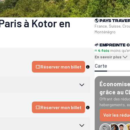
Paris à Kotor en
🌎
Pays trave
France, Suisse, Croa
Monténégro
🌱
Empreinte C
≈ 4 fois
moins qu'e
En savoir plus
Carte
Réserver mon billet
Économise 
grâce au 
Offrant des réduc
hebergements, ec
Réserver mon billet
Voir les réd