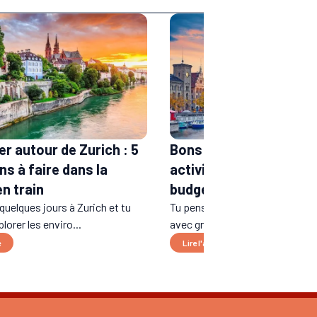
er autour de Zurich : 5
Bons plans Zurich : top
ns à faire dans la
activités gratuites ou p
n train
budget
quelques jours à Zurich et tu
Tu penses que la Suisse rime f
lorer les enviro...
avec gros budget ? Eh bien, dét.
e
Lire l'article