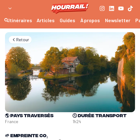
Itinéraires
Articles
Guides
À propos
Newsletter
P
Retour
🌎
Pays traversés
🕔
Durée transport
France
1h24
🌱
Empreinte CO₂