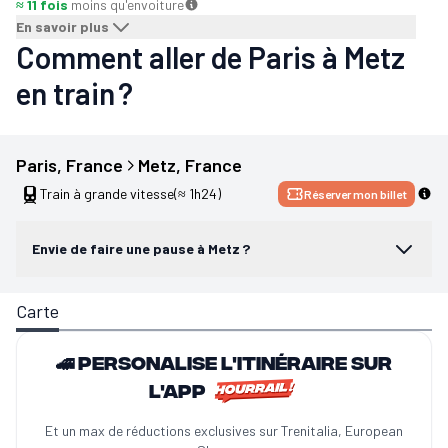
≈ 11 fois
moins qu'en
voiture
En savoir plus
Comment aller de Paris à Metz
en train ?
Paris
, 
France
Metz
, 
France
Train à grande vitesse
(≈ 1h24)
Réserver mon billet
Envie de faire une pause à Metz ?
Carte
🚄 Personalise l'itinéraire sur
l'app
Et un max de réductions exclusives sur Trenitalia, European