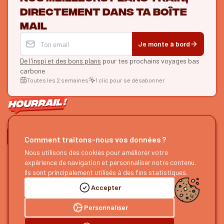
directement dans ta boîte
mail
Je monte à bord
De l'inspi et des bons plans
pour tes prochains voyages bas
carbone
Toutes les 2 semaines
1 clic pour se désabonner
ON SE SUIT ?
Comment traitons-nous vos données ?
HOURRAIL !
Nous utilisons des cookies pour améliorer votre
EXPLORER
expérience de navigation et personnaliser notre contenu.
À propos
Recherche d'itinéraires
Ils sont principalement utilisés à des fins statistiques.
Devenir partenaire
Nos guides
Accepter
Nous rejoindre
Notre blog
Nous faire un retour
Notre podcast
Personnaliser