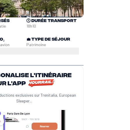
rsés
🕔
Durée transport
atie
18h10
O₂
💼
Type de séjour
n
avion
Patrimoine
sonalise l'itinéraire
ur l'app
ductions exclusives sur Trenitalia, European
Sleeper...
️