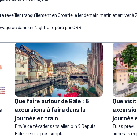
e réveiller tranquillement en Croatie le lendemain matin et arriver à 
voyageras dans un Nightjet opéré par ÖBB.
Que faire autour de Bâle : 5
Que visit
excursions à faire dans la
excursio
s
journée en train
journée e
Envie de t’évader sans aller loin ? Depuis
Tu as prévu 
Bâle, rien de plus simple :...
aimerais exp