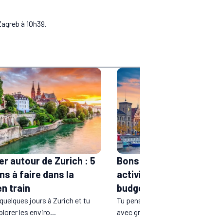
Zagreb à 10h39.
er autour de Zurich : 5
Bons plans Zurich : top
ns à faire dans la
activités gratuites ou p
n train
budget
quelques jours à Zurich et tu
Tu penses que la Suisse rime f
lorer les enviro...
avec gros budget ? Eh bien, dét.