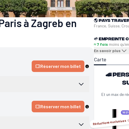
Paris à Zagreb en
🌎
Pays trave
France, Suisse, Cro
🌱
Empreinte C
≈ 7 fois
moins qu'e
En savoir plus
Carte
Réserver mon billet
🚄 Per
s
Et un max de ré
Réserver mon billet
Réductions exclusives ☺