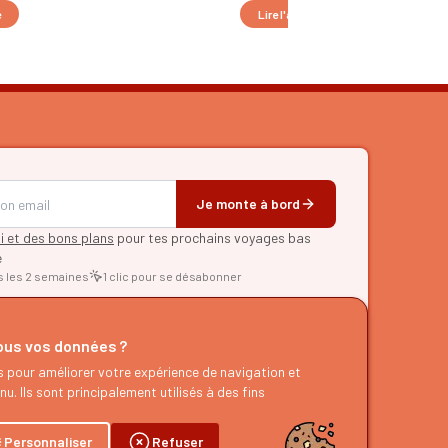
e
Lire l'article
Je monte à bord
pi et des bons plans
pour tes prochains voyages bas
e
s les 2 semaines
1 clic pour se désabonner
RER
us vos données ?
d'itinéraires
s pour améliorer votre expérience de navigation et
es
u. Ils sont principalement utilisés à des fins
g
dcast
Personnaliser
Refuser