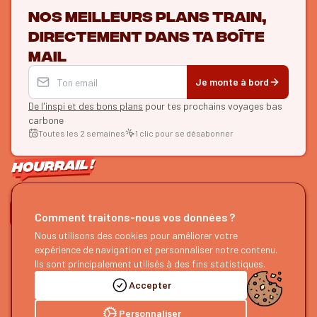
Nos meilleurs plans train,
directement dans ta boîte
mail
Je monte à bord
De l'inspi et des bons plans
pour tes prochains voyages bas
carbone
Toutes les 2 semaines
1 clic pour se désabonner
ON SE SUIT ?
Comment traitons-nous vos données ?
HOURRAIL !
Nous utilisons des cookies pour améliorer votre
EXPLORER
expérience de navigation et personnaliser notre contenu.
À propos
Recherche d'itinéraires
Ils sont principalement utilisés à des fins statistiques.
Devenir partenaire
Nos guides
Accepter
Nous rejoindre
Notre blog
Nous faire un retour
Notre podcast
Personnaliser