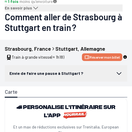
≈ 1 fois
moins qu'en
voiture
En savoir plus
Comment aller de Strasbourg à
Stuttgart en train ?
Strasbourg
, 
France
Stuttgart
, 
Allemagne
Train à grande vitesse
(≈ 1h18)
Réserver mon billet
Envie de faire une pause à Stuttgart ?
Carte
🚄 Personalise l'itinéraire sur
l'app
Et un max de réductions exclusives sur Trenitalia, European