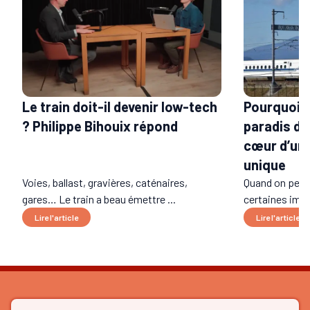
Le train doit-il devenir low-tech
Pourquoi l
? Philippe Bihouix répond
paradis du 
cœur d’un 
unique
Voies, ballast, gravières, caténaires,
Quand on pens
gares… Le train a beau émettre ...
certaines imag
Lire l'article
Lire l'article