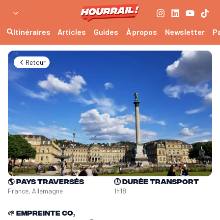
Itinéraires
Articles
Guides
À propos
Newsletter
P
Retour
🌎
Pays traversés
🕔
Durée transport
France, Allemagne
1h18
🌱
Empreinte CO₂