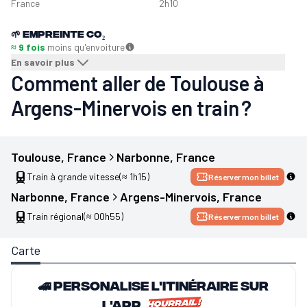
France
2h10
🌱
Empreinte CO₂
≈ 9 fois
moins qu'en
voiture
En savoir plus
Comment aller de Toulouse à
Argens-Minervois en train ?
Toulouse
, 
France
Narbonne
, 
France
Train à grande vitesse
(≈ 1h15)
Réserver mon billet
Narbonne
, 
France
Argens-Minervois
, 
France
Train régional
(≈ 00h55)
Réserver mon billet
Carte
🚄 Personalise l'itinéraire sur
l'app