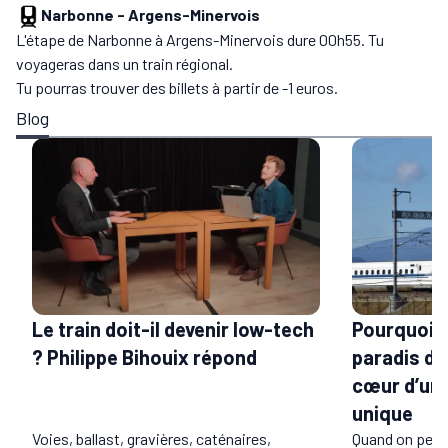
Narbonne
-
Argens-Minervois
L'étape de Narbonne à Argens-Minervois dure 00h55. Tu
voyageras dans un train régional.
Tu pourras trouver des billets à partir de -1 euros.
Blog
Le train doit-il devenir low-tech
Pourquoi l
? Philippe Bihouix répond
paradis du 
cœur d’un 
unique
Voies, ballast, gravières, caténaires,
Quand on pens