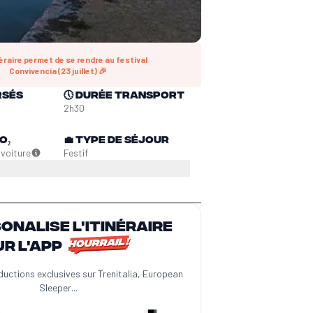
néraire permet de se rendre au festival
Convivencia (23 juillet) 🎉
rsés
🕔
Durée transport
2h30
O₂
💼
Type de séjour
n
voiture
Festif
sonalise l'itinéraire
ur l'app
ductions exclusives sur Trenitalia, European
Sleeper...