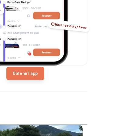
️
🕑 Horaires européens
Obtenir l'app