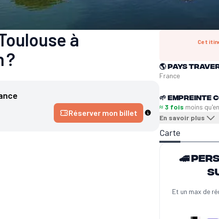
Toulouse à
Cet iti
n ?
🌎
Pays trave
France
ance
🌱
Empreinte C
≈ 3 fois
moins qu'e
Réserver mon billet
En savoir plus
Carte
🚄 Per
s
Et un max de ré