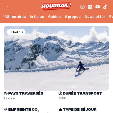
Itinéraires
Articles
Guides
À propos
Newsletter
P
Retour
🌎
Pays traversés
🕔
Durée transport
France
3h00
🌱
Empreinte CO₂
💼
Type de séjour