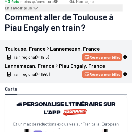
≈ 3 fois
moins qu'en
voiture
Ski, Montagne
En savoir plus
Comment aller de Toulouse à
Piau Engaly en train ?
Toulouse
, 
France
Lannemezan
, 
France
Train régional
(≈ 1h15)
Réserver mon billet
Lannemezan
, 
France
Piau Engaly
, 
France
Train régional
(≈ 1h45)
Réserver mon billet
Carte
🚄 Personalise l'itinéraire sur
l'app
Et un max de réductions exclusives sur Trenitalia, European
Sleeper...