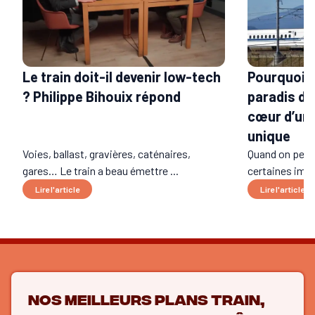
Le train doit-il devenir low-tech
Pourquoi l
? Philippe Bihouix répond
paradis du 
cœur d’un 
unique
Voies, ballast, gravières, caténaires,
Quand on pens
gares… Le train a beau émettre ...
certaines imag
Lire l'article
Lire l'article
Nos meilleurs plans train,