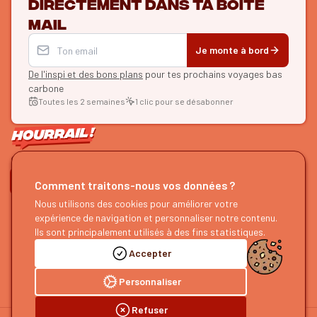
directement dans ta boîte
mail
Je monte à bord
De l'inspi et des bons plans
pour tes prochains voyages bas
carbone
Toutes les 2 semaines
1 clic pour se désabonner
ON SE SUIT ?
Comment traitons-nous vos données ?
HOURRAIL !
Nous utilisons des cookies pour améliorer votre
EXPLORER
expérience de navigation et personnaliser notre contenu.
À propos
Recherche d'itinéraires
Ils sont principalement utilisés à des fins statistiques.
Devenir partenaire
Nos guides
Accepter
Nous rejoindre
Notre blog
Nous faire un retour
Notre podcast
Personnaliser
Refuser