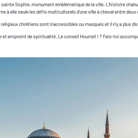
e sainte Sophie, monument emblématique de la ville. L’histoire chah
 elle seule les défis multiculturels d’une ville à cheval entre deux
eligieux chrétiens sont inaccessibles ou masqués et il n’y a plus d
de et empreint de spiritualité. Le conseil Hourrail ! ? Fais-toi accom