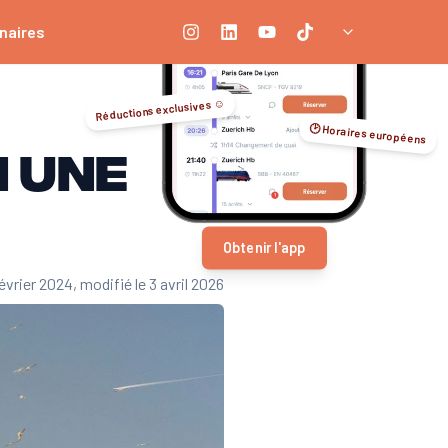
naires
Réductions exclusives ☺️
🕑 Horaires européens
n une
Obtenir l'app
février 2024
, modifié le 3 avril 2026