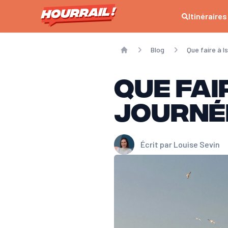
Itinéraires
Blog
Que faire à I
Home
Que fai
journé
Écrit par
Louise Sevin