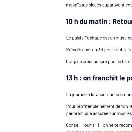
mosaïques bleues auparavant entiè
10 h du matin : Retou
Le palais Topkape est un must-do 
Prévois environ 3H pour tout faire 
Coup de cœur assuré pour le hare
13 h : on franchit le 
La journée à Istanbul suit son cour
Pour profiter pleinement de ton re
panoramique assurée sur tous les
Conseil Hourrail ! : on ne te rec
sélection de restaurants végétari