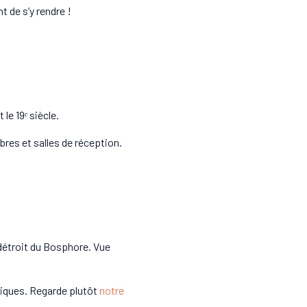
 de s’y rendre !
le 19ᵉ siècle.
res et salles de réception.
u détroit du Bosphore. Vue
tiques. Regarde plutôt
notre