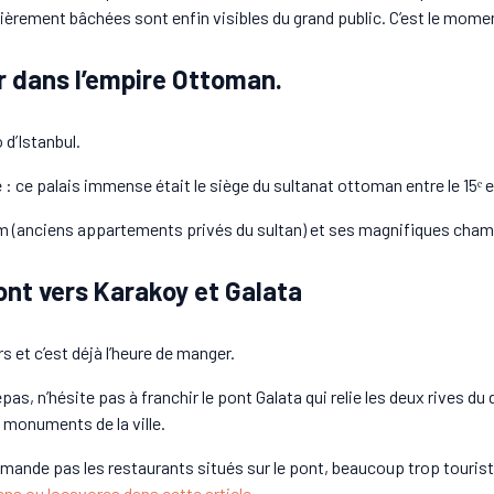
rement bâchées sont enfin visibles du grand public. C’est le moment
r dans l’empire Ottoman.
d’Istanbul.
: ce palais immense était le siège du sultanat ottoman entre le 15ᵉ et 
m (anciens appartements privés du sultan) et ses magnifiques chamb
pont vers Karakoy et Galata
s et c’est déjà l’heure de manger.
pas, n’hésite pas à franchir le pont Galata qui relie les deux rives d
 monuments de la ville.
ommande pas les restaurants situés sur le pont, beaucoup trop touris
ens ou locavores dans cette article.