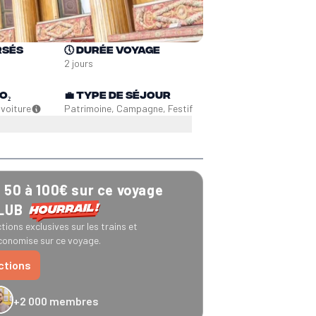
rsés
🕔
Durée voyage
2 jours
O₂
💼
Type de séjour
n
voiture
Patrimoine, Campagne, Festif
50 à 100€ sur ce voyage
CLUB
tions exclusives sur les trains et
onomise sur ce voyage.
uctions
+2 000 membres
−20 % Caledonian Sleeper
−25 % Eurostar
−10 € Recto Verso
−20 % Hom