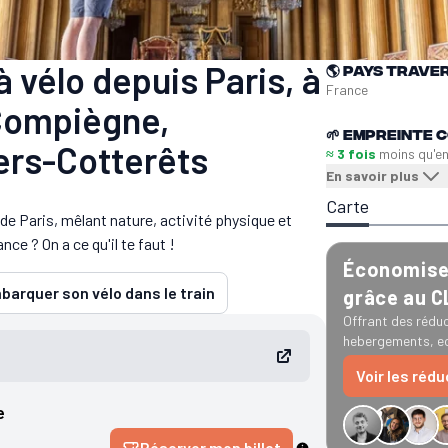
à vélo depuis Paris, à
🌎
Pays trave
France
 Compiègne,
🌱
Empreinte C
lers-Cotterêts
≈ 3 fois
moins qu'e
En savoir plus
Carte
e Paris, mêlant nature, activité physique et
e ? On a ce qu'il te faut !
Économise 
barquer son vélo dans le train
grâce au 
Offrant des réduc
hebergements, ec
Voir les réd
e
−34 € GreenGo
Réserver mon billet