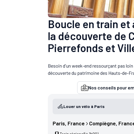
Boucle en train et 
la découverte de
Pierrefonds et Vil
Besoin d'un week-end ressourçant pas loin d
découverte du patrimoine des Hauts-de-Franc
Nos conseils pour em
Louer un vélo à Paris
Paris
, 
France
Compiègne
, 
Franc
Train régional
(≈ 1h00)