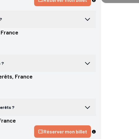
?
 
France
 ?
erêts
, 
France
terêts ?
France
Réserver mon billet