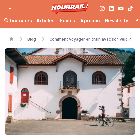
Itinéraires
Articles
Guides
À propos
Newsletter
P
Blog
Comment voyager en train avec son vélo ?
Home