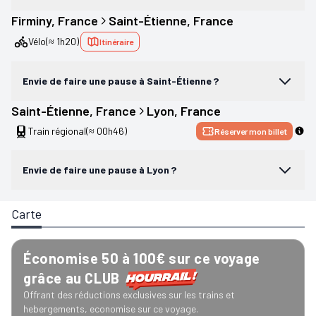
Firminy
, 
France
Saint-Étienne
, 
France
Vélo
(≈ 1h20)
Itinéraire
Envie de faire une pause à Saint-Étienne ?
Saint-Étienne
, 
France
Lyon
, 
France
Train régional
(≈ 00h46)
Réserver mon billet
Envie de faire une pause à Lyon ?
Carte
Économise 50 à 100€ sur ce voyage
grâce au CLUB
Offrant des réductions exclusives sur les trains et
hebergements, economise sur ce voyage.