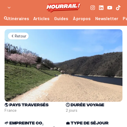
Itinéraires
Articles
Guides
À propos
Newsletter
P
Retour
🌎
Pays traversés
🕔
Durée voyage
France
2 jours
🌱
Empreinte CO₂
💼
Type de séjour