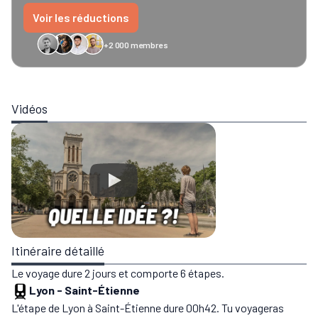
Voir les réductions
+2 000 membres
GreenGo
Caledonian
Eurostar
Recto Verso
HomeExchange
Iliens
Ré
Vidéos
Itinéraire détaillé
Le voyage dure 2 jours et comporte 6 étapes.
Lyon
-
Saint-Étienne
L'étape de Lyon à Saint-Étienne dure 00h42. Tu voyageras