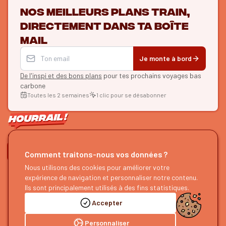
Nos meilleurs plans train,
directement dans ta boîte
mail
Je monte à bord
De l'inspi et des bons plans
pour tes prochains voyages bas
carbone
Toutes les 2 semaines
1 clic pour se désabonner
ON SE SUIT ?
Comment traitons-nous vos données ?
Nous utilisons des cookies pour améliorer votre
HOURRAIL !
EXPLORER
expérience de navigation et personnaliser notre contenu.
À propos
Recherche d'itinéraires
Ils sont principalement utilisés à des fins statistiques.
Devenir partenaire
Nos guides
Accepter
Nous rejoindre
Notre blog
Nous faire un retour
Notre podcast
Personnaliser