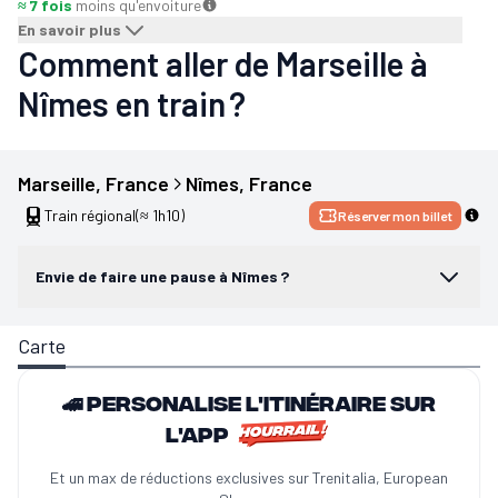
≈ 7 fois
moins qu'en
voiture
En savoir plus
Comment aller de Marseille à
Nîmes en train ?
Marseille
, 
France
Nîmes
, 
France
Train régional
(≈ 1h10)
Réserver mon billet
Envie de faire une pause à Nîmes ?
Carte
🚄 Personalise l'itinéraire sur
l'app
Et un max de réductions exclusives sur Trenitalia, European