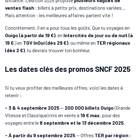
distance. L’édition 2025 propose
plusieurs vagues de
ventes flash
: billets à petits prix, destinations variées…
Mais attention : les meilleures affaires partent vite !
Concrètement, il en a pour tous les goûts. Que tu voyages en
Ouigo (à partir de 19 €)
, en
Intercités de jour ou de nuit (à
19 €
,) en
TGV InOui (dès 29 €)
, ou même en
TER régionaux
(dès 2 €)
, tu devrais trouver ton bonheur.
Les dates clés des promos SNCF 2025
Si tu veux profiter des meilleures offres, voici les dates à
retenir :
- 3 & 4 septembre 2025
—
200 000 billets Ouigo
(Grande
Vitesse et Classique) mis en vente à
19 € max
, pour des
voyages entre le
8 septembre et le 13 décembre 2025
.
- À partir du 9 septembre 2025
— Offres
TER par région
: