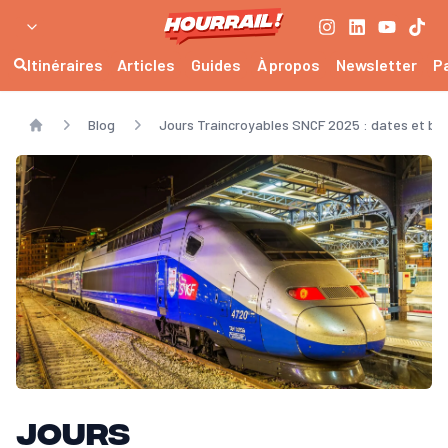
Itinéraires
Articles
Guides
À propos
Newsletter
P
Blog
Jours Traincroyables SNCF 2025 : dates et bon
Home
Jours