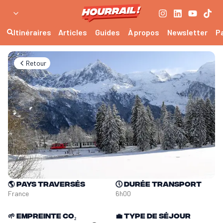
Itinéraires
Articles
Guides
À propos
Newsletter
P
Retour
🌎
Pays traversés
🕔
Durée transport
France
6h00
🌱
Empreinte CO₂
💼
Type de séjour