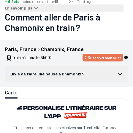
≈ 6 fois
moins qu'en
voiture
Ski, Montagne
En savoir plus
Comment aller de Paris à
Chamonix en train ?
Paris
, 
France
Chamonix
, 
France
Train régional
(≈ 6h00)
Réserver mon billet
Envie de faire une pause à Chamonix ?
Carte
🚄 Personalise l'itinéraire sur
l'app
Et un max de réductions exclusives sur Trenitalia, European