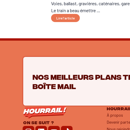
Voies, ballast, gravières, caténaires, ga
Le train a beau émettre ...
Lire l'article
Nos meilleurs plans t
boîte mail
HOURRAIL
À propos
Devenir part
ON SE SUIT ?
Nous rejoind