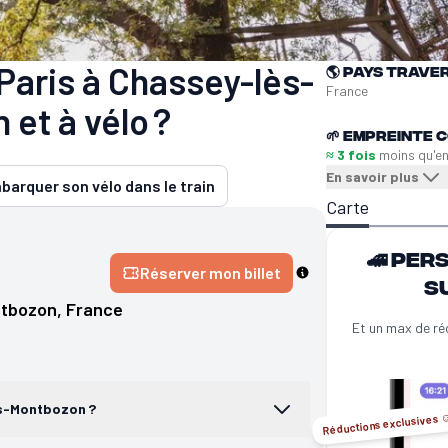
Paris à Chassey-lès-
🌎
Pays trave
France
 et à vélo ?
🌱
Empreinte C
≈ 3 fois
moins qu'e
En savoir plus
barquer son vélo dans le train
Carte
🚄 Per
Réserver mon billet
s
ntbozon
, 
France
Et un max de ré
ès-Montbozon ?
Réductions exclusives ☺