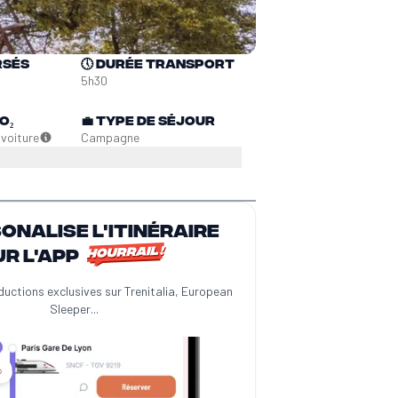
rsés
🕔
Durée transport
5h30
O₂
💼
Type de séjour
n
voiture
Campagne
sonalise l'itinéraire
ur l'app
ductions exclusives sur Trenitalia, European
Sleeper...
️