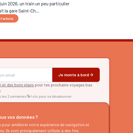
juin 2026, un train un peu particulier
it la gare Saint-Ch...
 l'article
Je monte à bord
pi et des bons plans
pour tes prochains voyages bas
e
s les 2 semaines
1 clic pour se désabonner
RER
us vos données ?
d'itinéraires
s pour améliorer votre expérience de navigation et
es
u. Ils sont principalement utilisés à des fins
g