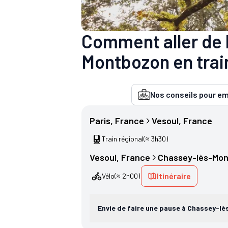
Comment aller de 
Montbozon en train
Nos conseils pour em
Paris
, 
France
Vesoul
, 
France
Train régional
(≈ 3h30)
Vesoul
, 
France
Chassey-lès-Mo
Itinéraire
Vélo
(≈ 2h00)
Envie de faire une pause à Chassey-l