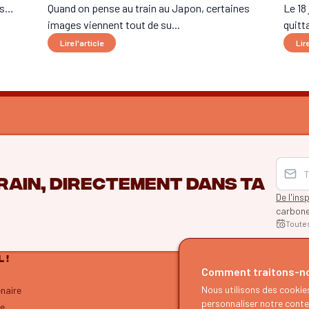
res…
Quand on pense au train au Japon, certaines
Le 18 
images viennent tout de su...
quitta
Lire l'article
Lire
rain, directement dans ta
De l'ins
carbon
Toute
 !
EXPLO
Comment traitons-no
Recherche 
Nous utilisons des cookie
enaire
Nos guid
personnaliser notre conten
re
Notre blo