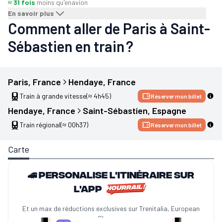
≈ 31 fois
moins qu'en
avion
En savoir plus
Comment aller de Paris à Saint-
Sébastien en train ?
Paris
, 
France
Hendaye
, 
France
Train à grande vitesse
(≈ 4h45)
Réserver mon billet
Hendaye
, 
France
Saint-Sébastien
, 
Espagne
Train régional
(≈ 00h37)
Réserver mon billet
Carte
🚄 Personalise l'itinéraire sur
l'app
Et un max de réductions exclusives sur Trenitalia, European
Sleeper...