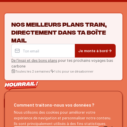
Nos meilleurs plans train,
directement dans ta boîte
mail
Je monte à bord
De l'inspi et des bons plans
pour tes prochains voyages bas
carbone
Toutes les 2 semaines
1 clic pour se désabonner
ON SE SUIT ?
Comment traitons-nous vos données ?
HOURRAIL !
Nous utilisons des cookies pour améliorer votre
EXPLORER
expérience de navigation et personnaliser notre contenu.
À propos
Recherche d'itinéraires
Ils sont principalement utilisés à des fins statistiques.
Devenir partenaire
Nos guides