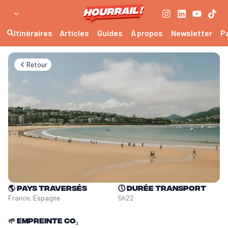
Itinéraires
Articles
Guides
À propos
Newsletter
P
Retour
🌎
Pays traversés
🕔
Durée transport
France, Espagne
5h22
🌱
Empreinte CO₂