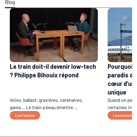
Blog
Le train doit-il devenir low-tech
Pourquoi l
? Philippe Bihouix répond
paradis du 
cœur d’un 
unique
Voies, ballast, gravières, caténaires,
Quand on pens
gares… Le train a beau émettre ...
certaines imag
Lire l'article
Lire l'article