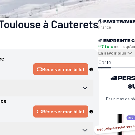
Toulouse à Cauterets
🌎
Pays trave
France
🌱
Empreinte C
≈ 7 fois
moins qu'e
En savoir plus
ce
Carte
Réserver mon billet
🚄 Per
s
Et un max de ré
nce
Réserver mon billet
Réductions exclusives ☺