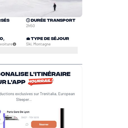
rsés
🕔
Durée transport
2h50
O₂
💼
Type de séjour
n
voiture
Ski, Montagne
sonalise l'itinéraire
ur l'app
ductions exclusives sur Trenitalia, European
Sleeper...
️