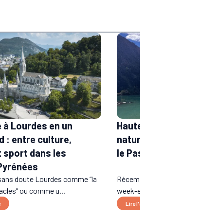
Hautes-Pyrénées : un
e à Lourdes en un
nature autour de Lour
 : entre culture,
le Pass Occitanie Rail 
t sport dans les
Pyrénées
sans doute Lourdes comme “la
Récemment, j'ai eu la chance d
racles” ou comme u...
week-end dans les Hautes-Pyr..
e
Lire l'article