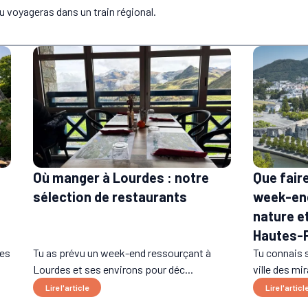
u voyageras dans un train régional.
Où manger à Lourdes : notre
Que fair
sélection de restaurants
week-end
nature e
Hautes-
ses
Tu as prévu un week-end ressourçant à
Tu connais 
Lourdes et ses environs pour déc...
ville des mi
Lire l'article
Lire l'articl