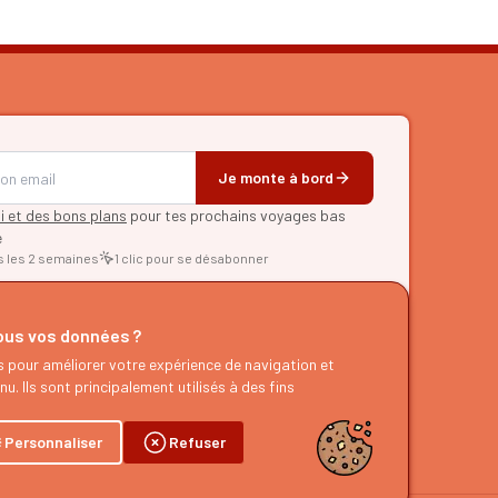
Je monte à bord
pi et des bons plans
pour tes prochains voyages bas
e
s les 2 semaines
1 clic pour se désabonner
RER
us vos données ?
d'itinéraires
s pour améliorer votre expérience de navigation et
es
u. Ils sont principalement utilisés à des fins
g
dcast
Personnaliser
Refuser