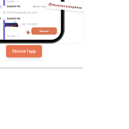
🕑 Horaires européens
Obtenir l'app