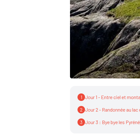
1
Jour 1 - Entre ciel et mon
2
Jour 2 - Randonnée au lac
3
Jour 3 : Bye bye les Pyréné