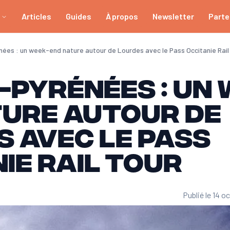
Articles
Guides
À propos
Newsletter
Parte
ées : un week-end nature autour de Lourdes avec le Pass Occitanie Rail
Pyrénées : un 
ture autour de
 avec le Pass
ie Rail Tour
Publié le 14 