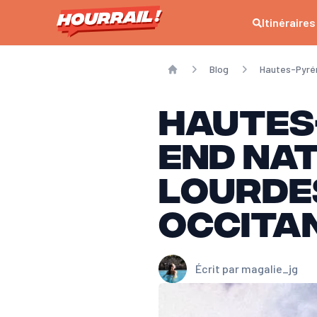
Itinéraires
Blog
Hautes-Pyrén
Home
Hautes-
end na
Lourdes
Occitan
Écrit par
magalie_jg