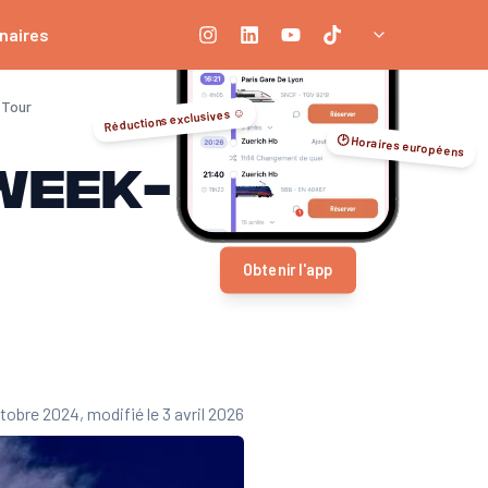
naires
 Tour
Réductions exclusives ☺️
🕑 Horaires européens
week-
Obtenir l'app
octobre 2024
, modifié le 3 avril 2026