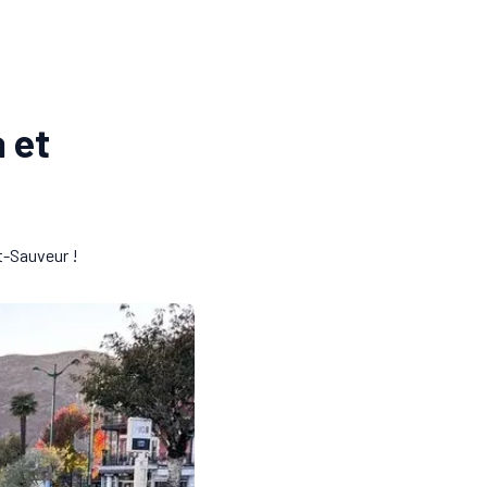
a et
t-Sauveur !