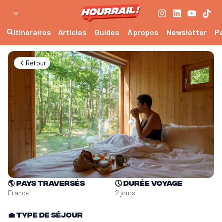
Itinéraires
Articles
Guides
À propos
Newsletter
P
Retour
🌎
Pays traversés
🕔
Durée voyage
France
2 jours
💼
Type de séjour