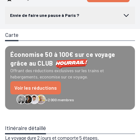
Envie de faire une pause à Paris ?
Carte
Économise 50 à 100€ sur ce voyage
grâce au CLUB
Offrant des réductions exclusives sur les trains et
hebergements, economise sur ce voyage.
Voir les réductions
+2 000 membres
GreenGo
Caledonian
Eurostar
Recto Verso
HomeExchange
Iliens
Ré
Itinéraire détaillé
Le voyage dure 2 jours et comporte 5 étapes.