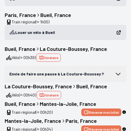
Paris
, 
France
Bueil
, 
France
Train régional
(≈ 1h00)
Louer un vélo à Bueil
Bueil
, 
France
La Couture-Boussey
, 
France
Vélo
(≈ 00h39)
Itinéraire
Envie de faire une pause à La Couture-Boussey ?
La Couture-Boussey
, 
France
Bueil
, 
France
Vélo
(≈ 00h40)
Itinéraire
Bueil
, 
France
Mantes-la-Jolie
, 
France
Train régional
(≈ 00h20)
Réserver mon billet
Mantes-la-Jolie
, 
France
Paris
, 
France
Train régional
(≈ 00h34)
Réserver mon billet