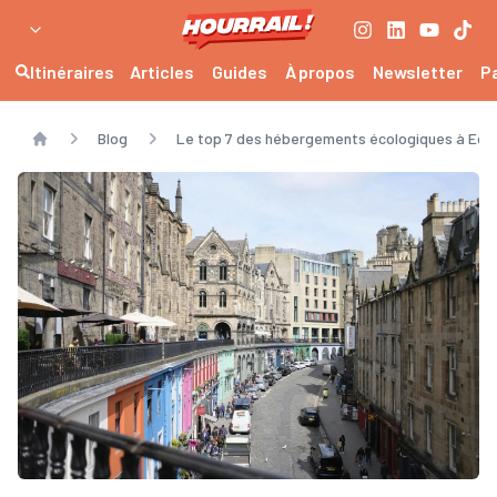
Itinéraires
Articles
Guides
À propos
Newsletter
P
Blog
Le top 7 des hébergements écologiques à Edi
Home