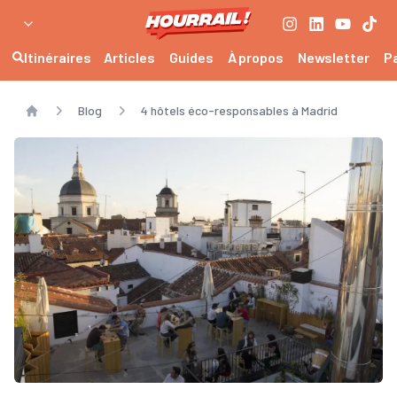
Itinéraires
Articles
Guides
À propos
Newsletter
P
Blog
4 hôtels éco-responsables à Madrid
Home