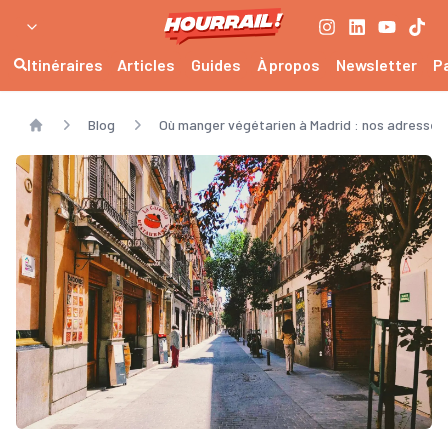
Itinéraires
Articles
Guides
À propos
Newsletter
P
Blog
Où manger végétarien à Madrid : nos adresses
Home