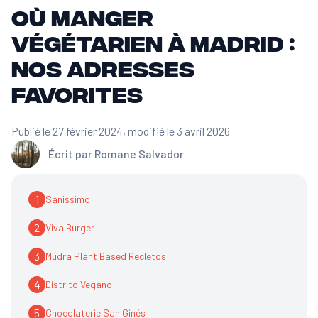
Où manger
végétarien à Madrid :
nos adresses
favorites
Publié le 27 février 2024
, modifié le 3 avril 2026
Écrit par
Romane Salvador
1
Sanissimo
2
Viva Burger
3
Mudra Plant Based Recletos
4
Distrito Vegano
5
Chocolaterie San Ginés