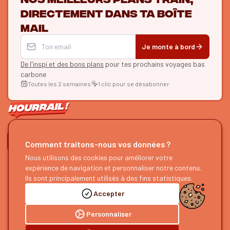
directement dans ta boîte
mail
Je monte à bord
De l'inspi et des bons plans
pour tes prochains voyages bas
carbone
Toutes les 2 semaines
1 clic pour se désabonner
ON SE SUIT ?
Comment traitons-nous vos données ?
Nous utilisons des cookies pour améliorer votre
HOURRAIL !
EXPLORER
expérience de navigation et personnaliser notre contenu.
À propos
Recherche d'itinéraires
Ils sont principalement utilisés à des fins statistiques.
Devenir partenaire
Nos guides
Accepter
Nous rejoindre
Notre blog
Nous faire un retour
Notre podcast
Personnaliser