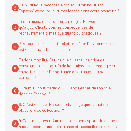
Peux-tu nous raconter le projet “Climbing Orient
2
Express” et pourquoi tu t’es lancée dans cette aventure ?
Les falaises, c’est ton terrain de jeu. Est-ce
3
qu'aujourd’hui tu vois les conséquences du
réchauffement climatique quand tu pratiques ?
Pratiquer en milieu naturel et protéger l’environnement,
4
est-ce compatible selon toi ?
Parlons mobilité. Est-ce que tu sens une prise de
conscience des sportifs de haut niveau sur l’écologie et
5
en particulier sur l’importance des transports bas
carbone ?
7. Peux-tu nous parler du El Capp Fest et de ton rôle
6
dans ce Festival ?
8. Qu’est-ce que l’Ecopoint challenge que tu mets en
7
place lors de ce Festival ?
9. Fais-nous rêver. Aurais-tu des bons spots d’escalade
8
à nous recommander en France et accessibles en train ?