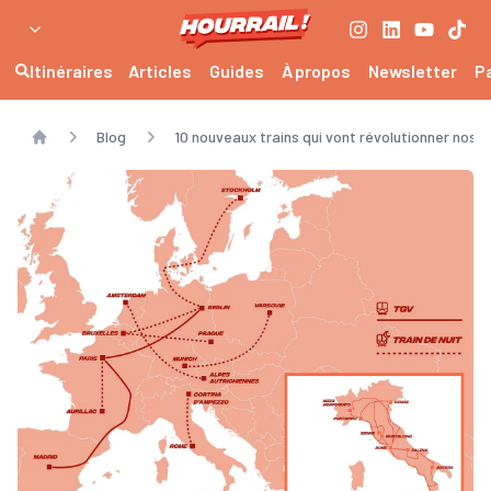
Itinéraires
Articles
Guides
À propos
Newsletter
P
Blog
10 nouveaux trains qui vont révolutionner nos
Home