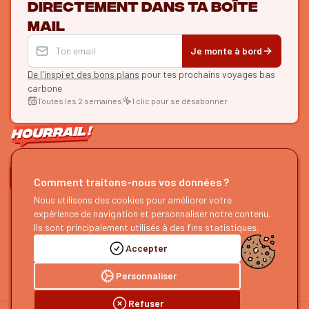
directement dans ta boîte
mail
Je monte à bord
De l'inspi et des bons plans
pour tes prochains voyages bas
carbone
Toutes les 2 semaines
1 clic pour se désabonner
ON SE SUIT ?
Comment traitons-nous vos données ?
Nous utilisons des cookies pour améliorer votre
HOURRAIL !
EXPLORER
expérience de navigation et personnaliser notre contenu.
À propos
Recherche d'itinéraires
Ils sont principalement utilisés à des fins statistiques.
Devenir partenaire
Nos guides
Accepter
Nous rejoindre
Notre blog
Nous faire un retour
Notre podcast
Personnaliser
Refuser