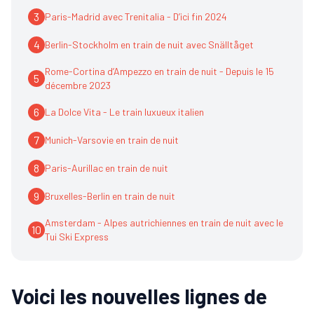
3
Paris-Madrid avec Trenitalia - D’ici fin 2024
4
Berlin-Stockholm en train de nuit avec Snälltåget
Rome-Cortina d’Ampezzo en train de nuit - Depuis le 15
5
décembre 2023
6
La Dolce Vita - Le train luxueux italien
7
Munich-Varsovie en train de nuit
8
Paris-Aurillac en train de nuit
9
Bruxelles-Berlin en train de nuit
Amsterdam - Alpes autrichiennes en train de nuit avec le
10
Tui Ski Express
Voici les nouvelles lignes de