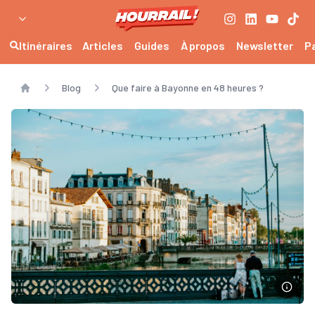
Itinéraires
Articles
Guides
À propos
Newsletter
P
Blog
Que faire à Bayonne en 48 heures ?
Home