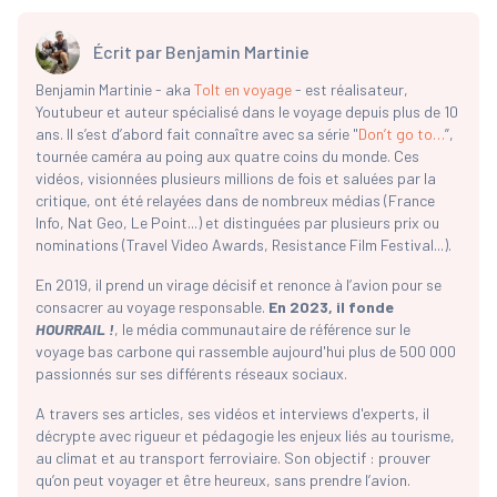
Écrit par
Benjamin Martinie
Benjamin Martinie - aka
Tolt en voyage
- est réalisateur,
Youtubeur et auteur spécialisé dans le voyage depuis plus de 10
ans. Il s’est d’abord fait connaître avec sa série "
Don’t go to…
”,
tournée caméra au poing aux quatre coins du monde. Ces
vidéos, visionnées plusieurs millions de fois et saluées par la
critique, ont été relayées dans de nombreux médias (France
Info, Nat Geo, Le Point...) et distinguées par plusieurs prix ou
nominations (Travel Video Awards, Resistance Film Festival...).
En 2019, il prend un virage décisif et renonce à l’avion pour se
consacrer au voyage responsable.
En 2023, il fonde
HOURRAIL !
, le média communautaire de référence sur le
voyage bas carbone qui rassemble aujourd'hui plus de 500 000
passionnés sur ses différents réseaux sociaux.
A travers ses articles, ses vidéos et interviews d'experts, il
décrypte avec rigueur et pédagogie les enjeux liés au tourisme,
au climat et au transport ferroviaire. Son objectif : prouver
qu’on peut voyager et être heureux, sans prendre l’avion.