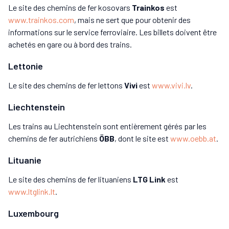
Le site des chemins de fer kosovars
Trainkos
est
www.trainkos.com
, mais ne sert que pour obtenir des
informations sur le service ferroviaire. Les billets doivent être
achetés en gare ou à bord des trains.
Lettonie
Le site des chemins de fer lettons
Vivi
est
www.vivi.lv
.
Liechtenstein
Les trains au Liechtenstein sont entièrement gérés par les
chemins de fer autrichiens
ÖBB
, dont le site est
www.oebb.at
.
Lituanie
Le site des chemins de fer lituaniens
LTG Link
est
www.ltglink.lt
.
Luxembourg