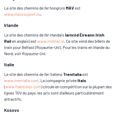
Le site des chemins de fer hongrois
MÁV
est
www.mavcsoport.hu
.
Irlande
Le site des chemins de fer irlandais
Iarnród Éireann
(
Irish
Rail
en anglais)
est
www.irishrail.ie
. Ce site vend des billets de
train pour Belfast (Royaume-Uni). Pour les trains en Irlande du
Nord, voir
Royaume-Uni
.
Italie
Le site des chemins de fer italiens
Trenitalia
est
www.trenitalia.com
. La compagnie privée
Italo
(
www.italotreno.com
) circule en compétition sur la plupart des
lignes TGV du pays, les prix sont d’ailleurs particulièrement
attractifs.
Kosovo