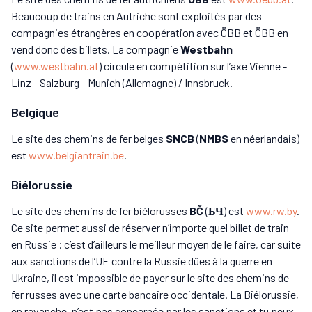
Beaucoup de trains en Autriche sont exploités par des
compagnies étrangères en coopération avec ÖBB et ÖBB en
vend donc des billets. La compagnie
Westbahn
(
www.westbahn.at
) circule en compétition sur l’axe Vienne -
Linz - Salzburg - Munich (Allemagne) / Innsbruck.
Belgique
Le site des chemins de fer belges
SNCB
(
NMBS
en néerlandais)
est
www.belgiantrain.be
.
Biélorussie
Le site des chemins de fer biélorusses
BČ
(
БЧ
) est
www.rw.by
.
Ce site permet aussi de réserver n’importe quel billet de train
en Russie ; c’est d’ailleurs le meilleur moyen de le faire, car suite
aux sanctions de l’UE contre la Russie dûes à la guerre en
Ukraine, il est impossible de payer sur le site des chemins de
fer russes avec une carte bancaire occidentale. La Biélorussie,
en revanche, n’est pas concernée par les sanctions et tu peux