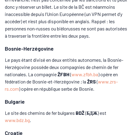
donc y réserver un billet. Le site de la BČ est néanmoins
inaccessible depuis l’Union Européenne (un VPN permet d’y
accéder) et n’est plus disponible en anglais. Rappel : les
personnes non-russes ou biélorusses ne sont pas autorisées
à traverser la frontière entre les deux pays.
Bosnie-Herzégovine
Le pays étant divisé en deux entités autonomes, la Bosnie-
Herzégovine possède deux compagnies de chemin de fer
nationales. La compagnie
ŽFBH
(
www.zfbh.ba
) opère en
fédération de Bosnie-et-Herzégovine ; la
ŽRS
(
www.zrs-
rs.com
) opère en république serbe de Bosnie.
Bulgarie
Le site des chemins de fer bulgares
BDŽ
(
БДЖ
) est
www.bdz.bg
.
Croatie