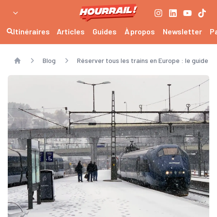
Itinéraires
Articles
Guides
À propos
Newsletter
P
Blog
Réserver tous les trains en Europe : le guide U
Home