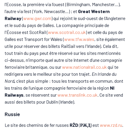
l’Ecosse, la première via l’ouest (Birmingham, Manchester…),
l’autre via l’est (York, Newcastle…) ; et
Great Western
Railway
(
www.gwr.com
) qui rejoint le sud-ouest de l’Angleterre
et le sud du pays de Galles. La compagnie principale de
l'Écosse est ScotRail (
www.scotrail.co.uk
) et celle du pays de
Galles est Transport for Wales (
www.tfw.wales
, site également
utile pour réserver des billets RailSail vers l'Irlande). Cela dit,
tout train du pays peut être réservé sur les sites mentionnés
ci-dessus, n’importe quel autre site Internet d’une compagnie
ferroviaire britannique, ou sur
www.nationalrail.co.uk
qui te
redirigera vers le meilleur site pour ton trajet.
En Irlande du
Nord
,
c’est plus simple : tous les transports en commun, dont
les trains de l’unique compagnie ferroviaire de la région
NI
Railways
, se réservent sur
www.translink.co.uk
. Ce site vend
aussi des billets pour Dublin (Irlande).
Russie
Le site des chemins de fer russes
RŽD
(
РЖД
) est
www.rzd.ru
.