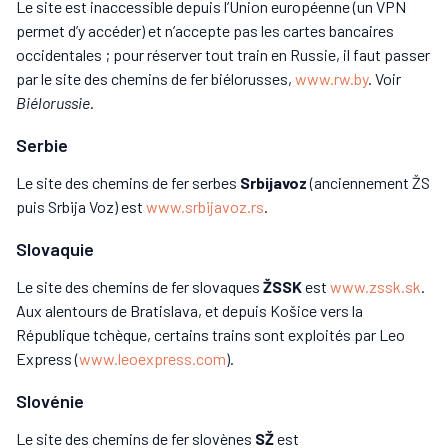
Le site est inaccessible depuis l’Union européenne (un VPN
permet d’y accéder) et n’accepte pas les cartes bancaires
occidentales ; pour réserver tout train en Russie, il faut passer
par le site des chemins de fer biélorusses,
www.rw.by
. Voir
Biélorussie
.
Serbie
Le site des chemins de fer serbes
Srbijavoz
(anciennement ŽS
puis Srbija Voz) est
www.srbijavoz.rs
.
Slovaquie
Le site des chemins de fer slovaques
ŽSSK
est
www.zssk.sk
.
Aux alentours de Bratislava, et depuis Košice vers la
République tchèque, certains trains sont exploités par Leo
Express (
www.leoexpress.com
).
Slovénie
Le site des chemins de fer slovènes
SŽ
est