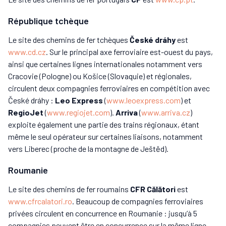
République tchèque
Le site des chemins de fer tchèques
České dráhy
est
www.cd.cz
. Sur le principal axe ferroviaire est-ouest du pays,
ainsi que certaines lignes internationales notamment vers
Cracovie (Pologne) ou Košice (Slovaquie) et régionales,
circulent deux compagnies ferroviaires en compétition avec
České dráhy :
Leo Express
(
www.leoexpress.com
) et
RegioJet
(
www.regiojet.com
).
Arriva
(
www.arriva.cz
)
exploite également une partie des trains régionaux, étant
même le seul opérateur sur certaines liaisons, notamment
vers Liberec (proche de la montagne de Ještěd).
Roumanie
Le site des chemins de fer roumains
CFR Călători
est
www.cfrcalatori.ro
. Beaucoup de compagnies ferroviaires
privées circulent en concurrence en Roumanie : jusqu’à 5
compagnies peuvent être en concurrence sur la même ligne.