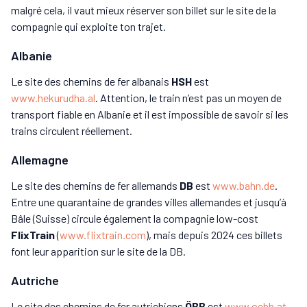
malgré cela, il vaut mieux réserver son billet sur le site de la
compagnie qui exploite ton trajet.
Albanie
Le site des chemins de fer albanais
HSH
est
www.hekurudha.al
. Attention, le train n’est pas un moyen de
transport fiable en Albanie et il est impossible de savoir si les
trains circulent réellement.
Allemagne
Le site des chemins de fer allemands
DB
est
www.bahn.de
.
Entre une quarantaine de grandes villes allemandes et jusqu’à
Bâle (Suisse) circule également la compagnie low-cost
FlixTrain
(
www.flixtrain.com
), mais depuis 2024 ces billets
font leur apparition sur le site de la DB.
Autriche
Le site des chemins de fer autrichiens
ÖBB
est
www.oebb.at
.