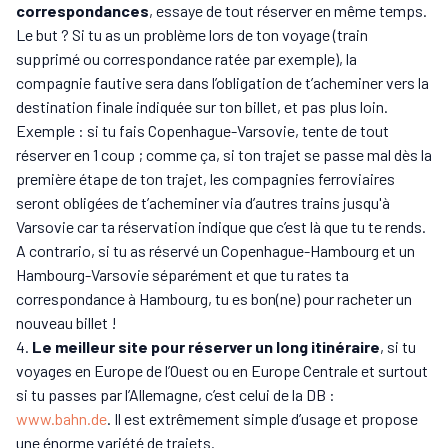
correspondances
, essaye de tout réserver en même temps.
Le but ? Si tu as un problème lors de ton voyage (train
supprimé ou correspondance ratée par exemple), la
compagnie fautive sera dans l’obligation de t’acheminer vers la
destination finale indiquée sur ton billet, et pas plus loin.
Exemple : si tu fais Copenhague-Varsovie, tente de tout
réserver en 1 coup ; comme ça, si ton trajet se passe mal dès la
première étape de ton trajet, les compagnies ferroviaires
seront obligées de t’acheminer via d’autres trains jusqu'à
Varsovie car ta réservation indique que c’est là que tu te rends.
A contrario, si tu as réservé un Copenhague-Hambourg et un
Hambourg-Varsovie séparément et que tu rates ta
correspondance à Hambourg, tu es bon(ne) pour racheter un
nouveau billet !
Le meilleur site pour réserver un long itinéraire
, si tu
voyages en Europe de l’Ouest ou en Europe Centrale et surtout
si tu passes par l’Allemagne, c’est celui de la DB :
www.bahn.de
. Il est extrêmement simple d’usage et propose
une énorme variété de trajets.