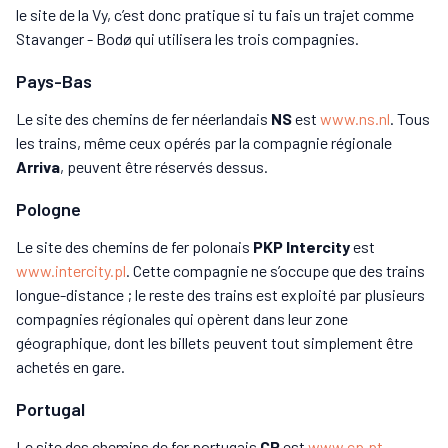
le site de la Vy, c’est donc pratique si tu fais un trajet comme
Stavanger - Bodø qui utilisera les trois compagnies.
Pays-Bas
Le site des chemins de fer néerlandais
NS
est
www.ns.nl
. Tous
les trains, même ceux opérés par la compagnie régionale
Arriva
, peuvent être réservés dessus.
Pologne
Le site des chemins de fer polonais
PKP Intercity
est
www.intercity.pl
. Cette compagnie ne s’occupe que des trains
longue-distance ; le reste des trains est exploité par plusieurs
compagnies régionales qui opèrent dans leur zone
géographique, dont les billets peuvent tout simplement être
achetés en gare.
Portugal
Le site des chemins de fer portugais
CP
est
www.cp.pt
.