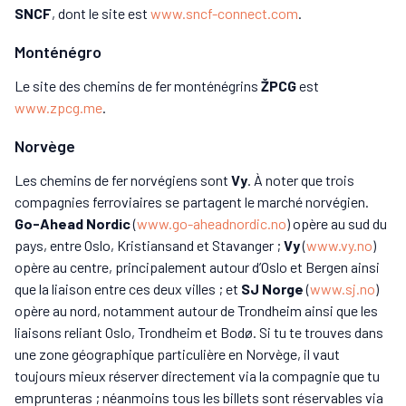
SNCF
, dont le site est
www.sncf-connect.com
.
Monténégro
Le site des chemins de fer monténégrins
ŽPCG
est
www.zpcg.me
.
Norvège
Les chemins de fer norvégiens sont
Vy
. À noter que trois
compagnies ferroviaires se partagent le marché norvégien.
Go-Ahead Nordic
(
www.go-aheadnordic.no
) opère au sud du
pays, entre Oslo, Kristiansand et Stavanger ;
Vy
(
www.vy.no
)
opère au centre, principalement autour d’Oslo et Bergen ainsi
que la liaison entre ces deux villes ; et
SJ Norge
(
www.sj.no
)
opère au nord, notamment autour de Trondheim ainsi que les
liaisons reliant Oslo, Trondheim et Bodø. Si tu te trouves dans
une zone géographique particulière en Norvège, il vaut
toujours mieux réserver directement via la compagnie que tu
emprunteras ; néanmoins tous les billets sont réservables via