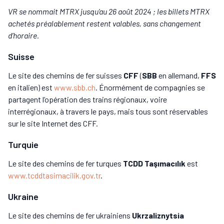
VR se nommait MTRX jusqu’au 26 août 2024 ; les billets MTRX
achetés préalablement restent valables, sans changement
d’horaire.
Suisse
Le site des chemins de fer suisses
CFF
(
SBB
en allemand,
FFS
en italien) est
www.sbb.ch
. Énormément de compagnies se
partagent l’opération des trains régionaux, voire
interrégionaux, à travers le pays, mais tous sont réservables
sur le site Internet des CFF.
Turquie
Le site des chemins de fer turques
TCDD Taşımacılık
est
www.tcddtasimacilik.gov.tr
.
Ukraine
Le site des chemins de fer ukrainiens
Ukrzaliznytsia