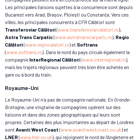
Les principales liaisons sujettes à la concurrence sont depuis
Bucarest vers Arad, Brașov, Ploiești ou Constanța. Vers ces
villes, les principales concurrents à CFR Călători sont
Transferoviar Călători
(
www.transferoviarcalatori.ro
),
Astra Trans Carpatic
(
www.astratranscarpatic.ro
),
Regio
Călători
(
www.regiocalatori.ro
) et
Softrans
(
www.softrans.ro
). Dans le nord du pays circule également la
compagnie
InterRegional Călători
(
www.interregional.ro
),
mais les trajets régionaux peuvent très bien être achetés en
gare ou à bord du train.
Royaume-Uni
Le Royaume-Uni n’a pas de compagnie nationale.
En Grande-
Bretagne
, une vingtaine de compagnies opèrent sur des
liaisons et dans des zones géographiques qui leurs sont
propres. Certaines des plus importantes au départ de Londres
sont
Avanti West Coast
(
www.avantiwestcoast.co.uk
) et
LNER
(
www.lner.co.uk
), qui rejoignent le nord de l’Angleterre et