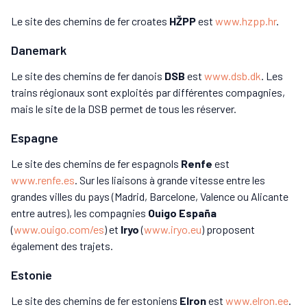
Le site des chemins de fer croates
HŽPP
est
www.hzpp.hr
.
Danemark
Le site des chemins de fer danois
DSB
est
www.dsb.dk
. Les
trains régionaux sont exploités par différentes compagnies,
mais le site de la DSB permet de tous les réserver.
Espagne
Le site des chemins de fer espagnols
Renfe
est
www.renfe.es
. Sur les liaisons à grande vitesse entre les
grandes villes du pays (Madrid, Barcelone, Valence ou Alicante
entre autres), les compagnies
Ouigo España
(
www.ouigo.com/es
) et
Iryo
(
www.iryo.eu
) proposent
également des trajets.
Estonie
Le site des chemins de fer estoniens
Elron
est
www.elron.ee
.