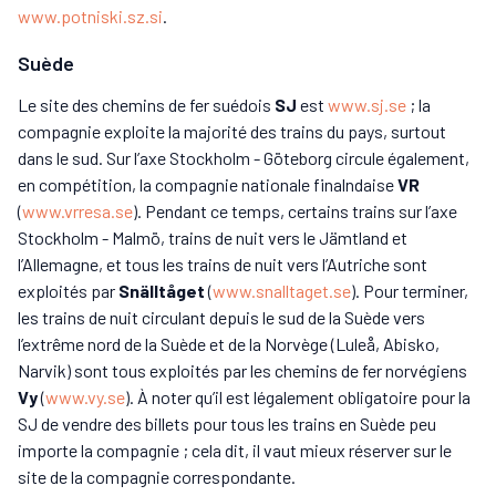
www.potniski.sz.si
.
Suède
Le site des chemins de fer suédois
SJ
est
www.sj.se
; la
compagnie exploite la majorité des trains du pays, surtout
dans le sud. Sur l’axe Stockholm - Göteborg circule également,
en compétition, la compagnie nationale finalndaise
VR
(
www.vrresa.se
). Pendant ce temps, certains trains sur l’axe
Stockholm - Malmö, trains de nuit vers le Jämtland et
l’Allemagne, et tous les trains de nuit vers l’Autriche sont
exploités par
Snälltåget
(
www.snalltaget.se
). Pour terminer,
les trains de nuit circulant depuis le sud de la Suède vers
l’extrême nord de la Suède et de la Norvège (Luleå, Abisko,
Narvik) sont tous exploités par les chemins de fer norvégiens
Vy
(
www.vy.se
). À noter qu’il est légalement obligatoire pour la
SJ de vendre des billets pour tous les trains en Suède peu
importe la compagnie ; cela dit, il vaut mieux réserver sur le
site de la compagnie correspondante.