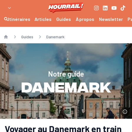
Itinéraires
Articles
Guides
À propos
Newsletter
P
Guides
Danemark
Home
Notre guide
Danemark
Voyager au Danemark en train