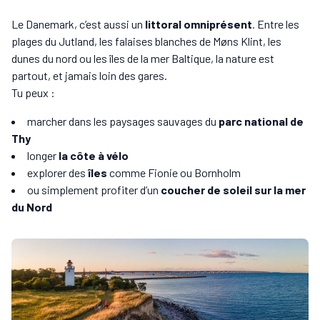
Le Danemark, c’est aussi un
littoral omniprésent
. Entre les
plages du Jutland, les falaises blanches de Møns Klint, les
dunes du nord ou les îles de la mer Baltique, la nature est
partout, et jamais loin des gares.
Tu peux :
marcher dans les paysages sauvages du
parc national de
Thy
longer
la côte à vélo
explorer des
îles
comme Fionie ou Bornholm
ou simplement profiter d’un
coucher de soleil sur la mer
du Nord