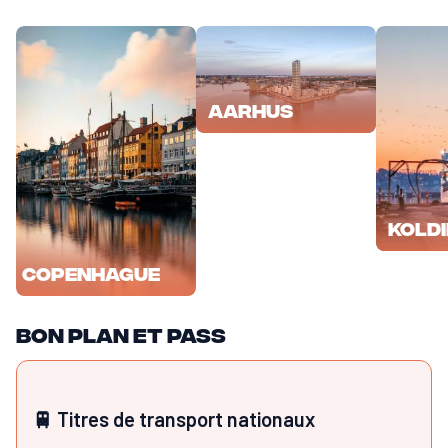
Aarhus
Kold
Copenhague
Bon plan et pass
🚆 Titres de transport nationaux