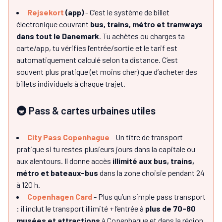
Rejsekort
(app)
- C’est le système de billet
électronique couvrant
bus, trains, métro et tramways
dans tout le Danemark
. Tu achètes ou charges ta
carte/app, tu vérifies l’entrée/sortie et le tarif est
automatiquement calculé selon ta distance. C’est
souvent plus pratique (et moins cher) que d’acheter des
billets individuels à chaque trajet.
🚇 Pass & cartes urbaines utiles
City Pass Copenhague
- Un titre de transport
pratique si tu restes plusieurs jours dans la capitale ou
aux alentours. Il donne accès
illimité aux bus, trains,
métro et bateaux-bus
dans la zone choisie pendant 24
à 120 h.
Copenhagen Card
- Plus qu’un simple pass transport
: il inclut le transport illimité + l’entrée à
plus de 70-80
musées et attractions
à Copenhague et dans la région.