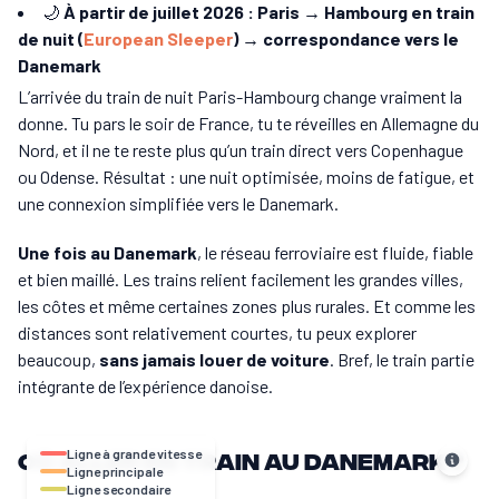
🌙
À partir de juillet 2026 : Paris → Hambourg en train
de nuit (
European Sleeper
) → correspondance vers le
Danemark
L’arrivée du train de nuit Paris-Hambourg change vraiment la
donne. Tu pars le soir de France, tu te réveilles en Allemagne du
Nord, et il ne te reste plus qu’un train direct vers Copenhague
ou Odense. Résultat : une nuit optimisée, moins de fatigue, et
une connexion simplifiée vers le Danemark.
Une fois au Danemark
, le réseau ferroviaire est fluide, fiable
et bien maillé. Les trains relient facilement les grandes villes,
les côtes et même certaines zones plus rurales. Et comme les
distances sont relativement courtes, tu peux explorer
beaucoup,
sans jamais louer de voiture
. Bref, le train partie
intégrante de l’expérience danoise.
Où aller en train au Danemark ?
Ligne à grande vitesse
Ligne principale
Ligne secondaire