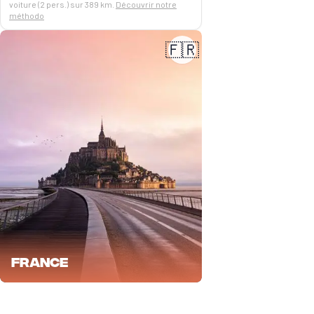
voiture (2 pers.) sur 389 km.
Découvrir notre
méthodo
🇫🇷
France