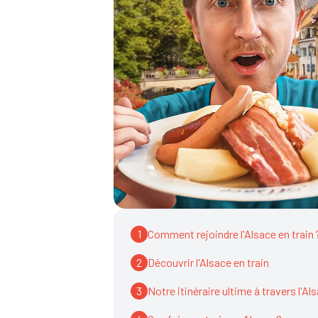
1
Comment rejoindre l'Alsace en train 
2
Découvrir l'Alsace en train
3
Notre itinéraire ultime à travers l'Al