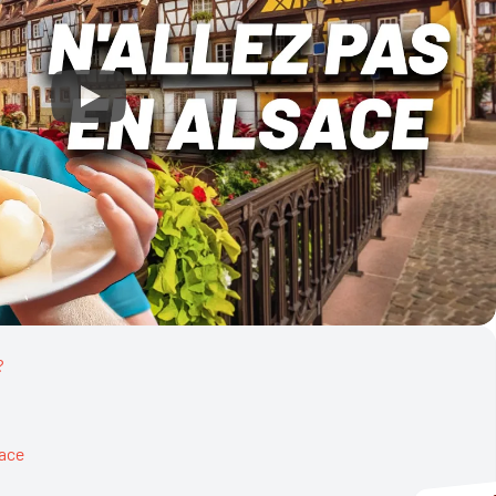
?
sace