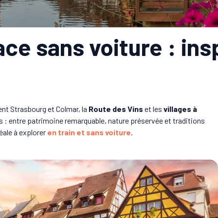
ace sans voiture : ins
ent Strasbourg et Colmar, la
Route des Vins
et les
villages à
lus : entre patrimoine remarquable, nature préservée et traditions
éale à explorer
en train et sans voiture
.