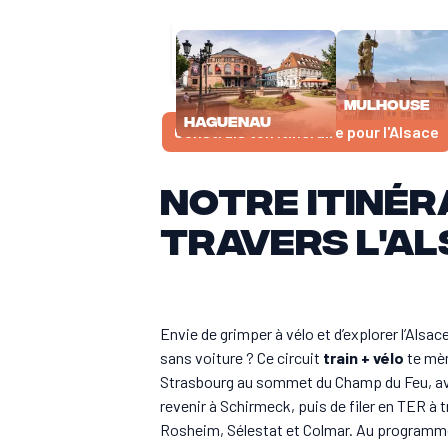
Ligne à grande vitesse
Ligne principale
Ligne secondaire
Mulhouse
Haguenau
Construis ton itinéraire pour l'Alsace
Notre itinér
travers l'A
Envie de grimper à vélo et d’explorer l’Alsac
sans voiture ? Ce circuit
train + vélo
te mè
Strasbourg au sommet du Champ du Feu, a
revenir à Schirmeck, puis de filer en TER à 
Rosheim, Sélestat et Colmar. Au programm