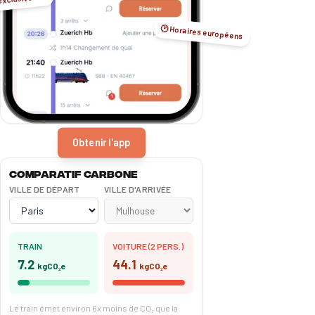
exclusives ☺️
🕑 Horaires européens
Obtenir l'app
Comparatif carbone
VILLE DE DÉPART
VILLE D'ARRIVÉE
TRAIN
VOITURE (2 PERS.)
7.2
44.1
kgCO₂e
kgCO₂e
Le train émet environ 6x moins de CO₂ que la