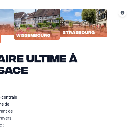
Strasbourg
Wissembourg
aire ultime à
lsace
6 jours de voyage
+
e centrale
ne de
vant de
travers
e :