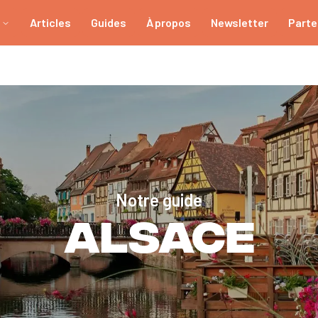
Articles
Guides
À propos
Newsletter
Parte
Notre guide
Alsace