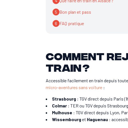
4
Que faire en train en Alsace ?
5
Bon plan et pass
6
FAQ pratique
Comment rej
train ?
Accessible facilement en train depuis toute 
micro-aventures sans voiture
:
Strasbourg
: TGV direct depuis Paris (1
Colmar
: TER ou TGV depuis Strasbourg
Mulhouse
: TGV direct depuis Lyon, Par
Wissembourg
et
Haguenau
: accessi