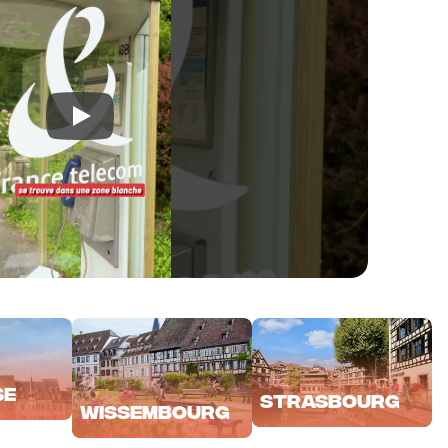
se
Strasbourg
Wissembourg