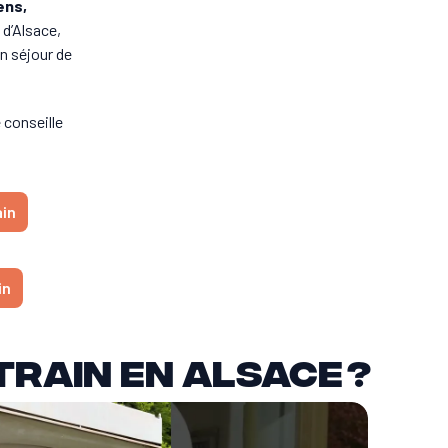
ens,
 d’Alsace,
un séjour de
 conseille
ain
in
train en Alsace ?