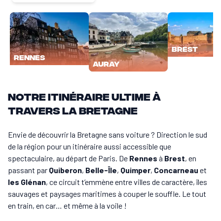
Brest
Rennes
Auray
Notre itinéraire ultime à
travers la Bretagne
Envie de découvrir la Bretagne sans voiture ? Direction le sud
de la région pour un itinéraire aussi accessible que
spectaculaire, au départ de Paris. De
Rennes
à
Brest
, en
passant par
Quiberon
,
Belle-Île
,
Quimper
,
Concarneau
et
les Glénan
, ce circuit t’emmène entre villes de caractère, îles
sauvages et paysages maritimes à couper le souffle. Le tout
en train, en car… et même à la voile !