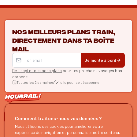
Nos meilleurs plans train,
directement dans ta boîte
mail
Je monte à bord
De l'inspi et des bons plans
pour tes prochains voyages bas
carbone
Toutes les 2 semaines
1 clic pour se désabonner
ON SE SUIT ?
Comment traitons-nous vos données ?
Nous utilisons des cookies pour améliorer votre
HOURRAIL !
EXPLORER
expérience de navigation et personnaliser notre contenu.
À propos
Recherche d'itinéraires