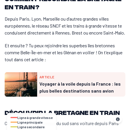
en train ?
Depuis Paris, Lyon, Marseille ou d’autres grandes villes
européennes, le réseau SNCF et les trains à grande vitesse te
conduisent directement à Rennes, Brest ou encore Saint‑Malo.
Et ensuite ? Tu peux rejoindre les superbes îles bretonnes
comme Belle-Île-en-mer et les Glénan en voilier ! On t'explique
tout dans cet article :
ARTICLE
Voyager à la voile depuis la France : les
plus belles destinations sans avion
Découvrir la Bretagne en train
Ligne à grande vitesse
Ligne principale
Circuit 7 jours en Bretagne du sud sans voiture depuis Paris
Ligne secondaire