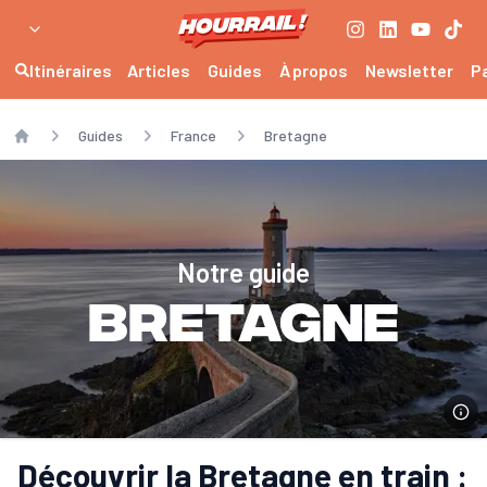
Itinéraires
Articles
Guides
À propos
Newsletter
P
Guides
France
Bretagne
Home
Notre guide
Bretagne
Découvrir la Bretagne en train :