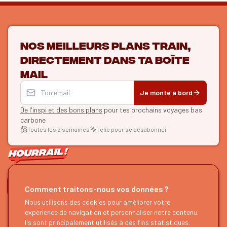
Nos meilleurs plans train,
directement dans ta boîte
mail
Je monte à bord
De l'inspi et des bons plans
pour tes prochains voyages bas
carbone
Toutes les 2 semaines
1 clic pour se désabonner
ON SE SUIT ?
Comment traitons-nous vos données ?
Nous utilisons des cookies pour améliorer votre
HOURRAIL !
EXPLORER
expérience de navigation et personnaliser notre contenu.
À propos
Recherche d'itinéraires
Ils sont principalement utilisés à des fins statistiques.
Devenir partenaire
Nos guides