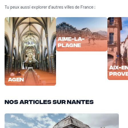
Tu peux aussi explorer d'autres villes de France :
Aime-la-
Plagne
Aix-e
Prov
Agen
Nos articles sur Nantes