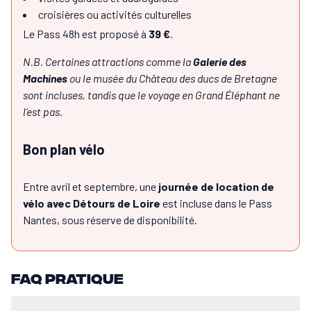
croisières ou activités culturelles
Le Pass 48h est proposé à
39 €
.
N.B. Certaines attractions comme la
Galerie des
Machines
ou le musée du Château des ducs de Bretagne
sont incluses, tandis que le voyage en Grand Éléphant ne
l’est pas.
Bon plan vélo
Entre avril et septembre, une
journée de location de
vélo avec Détours de Loire
est incluse dans le Pass
Nantes, sous réserve de disponibilité.
Combien de temps faut-il pour visiter Nantes ?
3 jours suffisent pour couvrir les incontournables. Un 4e jour per
FAQ pratique
Quelle est la meilleure saison pour visiter Nantes ?
Toutes les saisons se prêtent à une visite. L'été (juillet–août) e