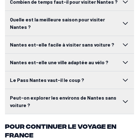
Combien de temps faut-il pour visiter Nantes ?
Nantes est-elle facile à visiter sans voiture ?
Oui, c'est l'une de ses grandes forces. Le centre est compact, le tr
Quelle est la meilleure saison pour visiter
Nantes est-elle une ville adaptée au vélo ?
Nantes ?
Oui. La métropole compte plus de 800 km d’aménagements cyclables
Le Pass Nantes vaut-il le coup ?
Le Pass Nantes peut être intéressant si tu prévois plusieurs visites 
Nantes est-elle facile à visiter sans voiture ?
Peut-on explorer les environs de Nantes sans voiture ?
Oui. Plusieurs destinations comme Clisson ou l’estuaire de la Loire
Nantes est-elle une ville adaptée au vélo ?
Le Pass Nantes vaut-il le coup ?
Peut-on explorer les environs de Nantes sans
voiture ?
Pour continuer le voyage en
France