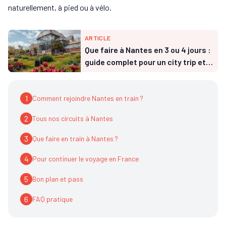
naturellement, à pied ou à vélo.
ARTICLE
Que faire à Nantes en 3 ou 4 jours :
guide complet pour un city trip et
itinéraire clé en main
1
Comment rejoindre Nantes en train ?
2
Tous nos circuits à Nantes
3
Que faire en train à Nantes ?
4
Pour continuer le voyage en France
5
Bon plan et pass
6
FAQ pratique