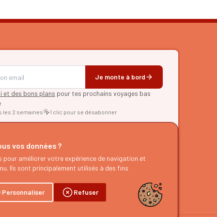
Je monte à bord
pi et des bons plans
pour tes prochains voyages bas
e
s les 2 semaines
1 clic pour se désabonner
RER
us vos données ?
d'itinéraires
s pour améliorer votre expérience de navigation et
es
u. Ils sont principalement utilisés à des fins
g
dcast
Personnaliser
Refuser