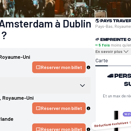
 Amsterdam à Dublin
🌎
Pays trave
Pays-Bas, Royaume-
 ?
🌱
Empreinte C
≈ 5 fois
moins qu'e
En savoir plus
Royaume-Uni
Carte
Réserver mon billet
🚄 Per
s
Et un max de ré
, 
Royaume-Uni
Réserver mon billet
rlande
Réductions exclusives ☺
Réserver mon billet