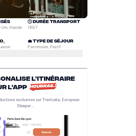
rsés
🕔
Durée transport
Uni, Irlande
11h57
O₂
💼
Type de séjour
n
avion
Patrimoine, Festif
sonalise l'itinéraire
ur l'app
ductions exclusives sur Trenitalia, European
Sleeper...
️