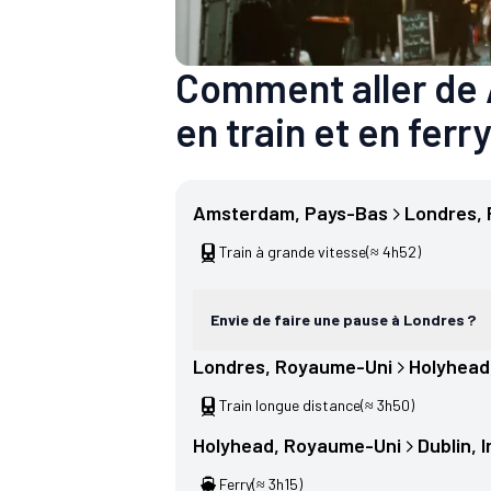
Comment aller de
en train et en ferry
Amsterdam
, 
Pays-Bas
Londres
, 
Train à grande vitesse
(≈ 4h52)
Envie de faire une pause à Londres ?
Londres
, 
Royaume-Uni
Holyhead
Train longue distance
(≈ 3h50)
Holyhead
, 
Royaume-Uni
Dublin
, 
I
Ferry
(≈ 3h15)