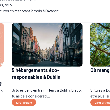
s, Vélo.
 euros en réservant 2 mois à l'avance.
5 hébergements éco-
Où mange
responsables à Dublin
?
ix
Si tu es venu en train + ferry à Dublin, bravo,
Si tu es à D
tu as déjà considérabl...
être plus, si 
Lire l'article
Lire l'articl