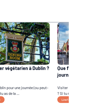
r végétarien à Dublin ?
Que faire à Dublin en u
journée ?
ublin pour une journée (ou peut-
Visiter Dublin en 1 jour, missio
tu as de la ...
? Si tu n’as que 24h avan...
e
Lire l'article