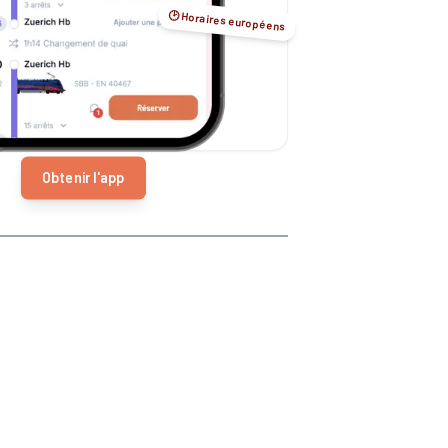
🕑 Horaires européens
Obtenir l'app