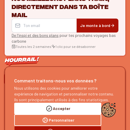
directement dans ta boîte
mail
Je monte à bord
De l'inspi et des bons plans
pour tes prochains voyages bas
carbone
Toutes les 2 semaines
1 clic pour se désabonner
ON SE SUIT ?
Comment traitons-nous vos données ?
Nous utilisons des cookies pour améliorer votre
HOURRAIL !
EXPLORER
expérience de navigation et personnaliser notre contenu.
À propos
Recherche d'itinéraires
Ils sont principalement utilisés à des fins statistiques.
Devenir partenaire
Nos guides
Accepter
Nous rejoindre
Notre blog
Nous faire un retour
Notre podcast
Personnaliser