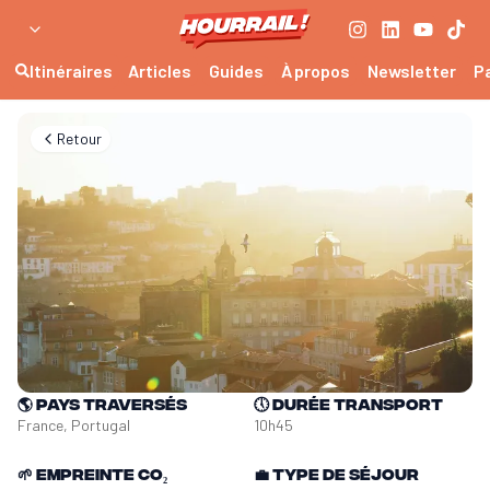
Itinéraires
Articles
Guides
À propos
Newsletter
P
Retour
🌎
Pays traversés
🕔
Durée transport
France, Portugal
10h45
🌱
Empreinte CO₂
💼
Type de séjour