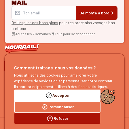
mail
Je monte à bord
De l'inspi et des bons plans
pour tes prochains voyages bas
carbone
Toutes les 2 semaines
1 clic pour se désabonner
ON SE SUIT ?
Comment traitons-nous vos données ?
Nous utilisons des cookies pour améliorer votre
HOURRAIL !
EXPLORER
expérience de navigation et personnaliser notre contenu.
À propos
Recherche d'itinéraires
Ils sont principalement utilisés à des fins statistiques.
Devenir partenaire
Nos guides
Accepter
Nous rejoindre
Notre blog
Nous faire un retour
Notre podcast
Personnaliser
Refuser
©
2026
HOURRAIL !