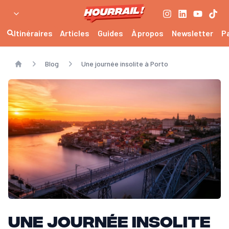
Itinéraires
Articles
Guides
À propos
Newsletter
P
Blog
Une journée insolite à Porto
Home
Une journée insolite