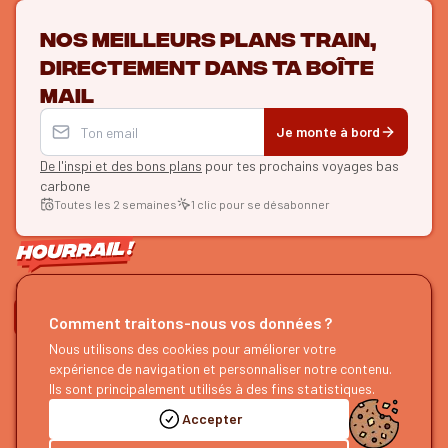
Nos meilleurs plans train,
directement dans ta boîte
mail
Je monte à bord
De l'inspi et des bons plans
pour tes prochains voyages bas
carbone
Toutes les 2 semaines
1 clic pour se désabonner
ON SE SUIT ?
Comment traitons-nous vos données ?
HOURRAIL !
Nous utilisons des cookies pour améliorer votre
EXPLORER
expérience de navigation et personnaliser notre contenu.
À propos
Recherche d'itinéraires
Ils sont principalement utilisés à des fins statistiques.
Devenir partenaire
Nos guides
Accepter
Nous rejoindre
Notre blog
Nous faire un retour
Notre podcast