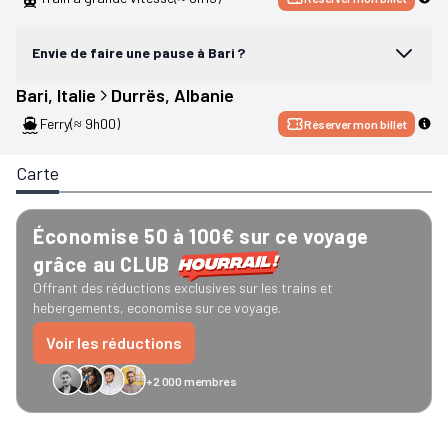
Envie de faire une pause à Bari ?
Bari
, 
Italie
Durrës
, 
Albanie
Ferry
(≈ 9h00)
Réserver mon billet
Carte
Économise 50 à 100€ sur ce voyage
grâce au CLUB
Offrant des réductions exclusives sur les trains et
hebergements, economise sur ce voyage.
Voir les réductions
+2 000 membres
GreenGo
Caledonian
Eurostar
Recto Verso
HomeExchange
Iliens
Ré