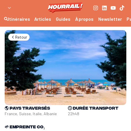
Itinéraires
Articles
Guides
À propos
Newsletter
P
Retour
🌎
Pays traversés
🕔
Durée transport
France, Suisse, Italie, Albanie
22h48
🌱
Empreinte CO₂