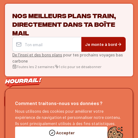
Nos meilleurs plans train,
directement dans ta boîte
mail
Je monte à bord
De l'inspi et des bons plans
pour tes prochains voyages bas
carbone
Toutes les 2 semaines
1 clic pour se désabonner
ON SE SUIT ?
Comment traitons-nous vos données ?
HOURRAIL !
EXPLORER
Nous utilisons des cookies pour améliorer votre
expérience de navigation et personnaliser notre contenu.
À propos
Recherche d'itinéraires
Ils sont principalement utilisés à des fins statistiques.
Devenir partenaire
Nos guides
Accepter
Nous rejoindre
Notre blog