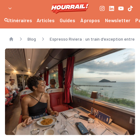
Itinéraires
Articles
Guides
À propos
Newsletter
P
Blog
Espresso Riviera : un train d'exception entre Ni
Home