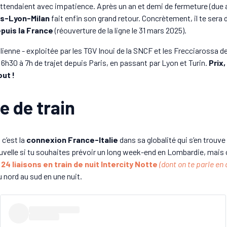
attendaient avec impatience. Après un an et demi de fermeture (due
ris-Lyon-Milan
fait enfin son grand retour. Concrètement, il te sera
epuis la France
(réouverture de la ligne le 31 mars 2025).
alienne - exploitée par les TGV Inoui de la SNCF et les Frecciarossa d
n 6h30 à 7h de trajet depuis Paris, en passant par Lyon et Turin.
Prix
ut !
ée de train
 c’est la
connexion France-Italie
dans sa globalité qui s’en trouv
uvelle si tu souhaites prévoir un long week-end en Lombardie, mais c
x
24 liaisons en train de nuit Intercity Notte
(dont on te parle en 
 nord au sud en une nuit.