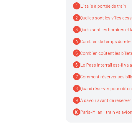
1
L’Italie à portée de train
2
Quelles sont les villes des
3
Quels sont les horaires et 
4
Combien de temps dure le t
5
Combien coûtent les billet
6
Le Pass Interrail est-il val
7
Comment réserver ses bill
8
Quand réserver pour obtenir
9
À savoir avant de réserver 
10
Paris-Milan : train vs avio