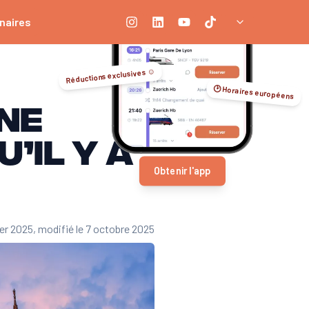
naires
Réductions exclusives ☺️
🕑 Horaires européens
ne
’il y a
Obtenir l'app
ier 2025
, modifié le 7 octobre 2025