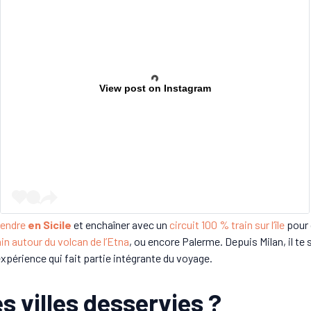
View post on Instagram
rendre
en Sicile
et enchaîner avec un
circuit 100 % train sur l’île
pour 
in autour du volcan de l’Etna
, ou encore Palerme. Depuis Milan, il te s
expérience qui fait partie intégrante du voyage.
es villes desservies ?