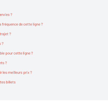
servies ?
la fréquence de cette ligne ?
rajet ?
s ?
able pour cette ligne ?
ets ?
 les meilleurs prix ?
tes billets
n