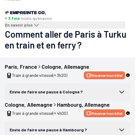
🌱
Empreinte CO₂
≈ 3 fois
moins qu'en
avion
En savoir plus
Comment aller de Paris à Turku
en train et en ferry ?
Paris
, 
France
Cologne
, 
Allemagne
Train à grande vitesse
(≈ 3h20)
Réserver mon billet
Envie de faire une pause à Cologne ?
Cologne
, 
Allemagne
Hambourg
, 
Allemagne
Train à grande vitesse
(≈ 4h00)
Réserver mon billet
Envie de faire une pause à Hambourg ?