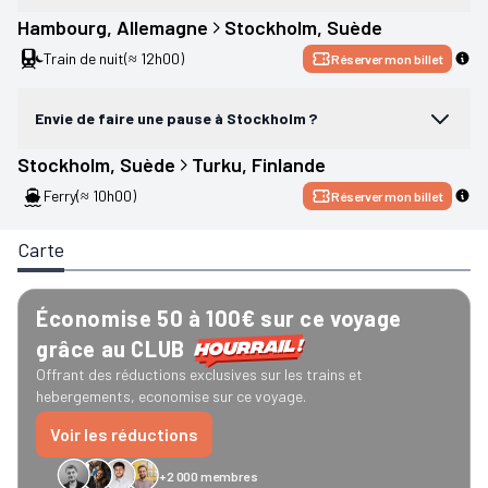
Hambourg
, 
Allemagne
Stockholm
, 
Suède
Train de nuit
(≈ 12h00)
Réserver mon billet
Envie de faire une pause à Stockholm ?
Stockholm
, 
Suède
Turku
, 
Finlande
Ferry
(≈ 10h00)
Réserver mon billet
Carte
Économise 50 à 100€ sur ce voyage
grâce au CLUB
Offrant des réductions exclusives sur les trains et
hebergements, economise sur ce voyage.
Voir les réductions
+2 000 membres
GreenGo
Caledonian
Eurostar
Recto Verso
HomeExchange
Iliens
Ré