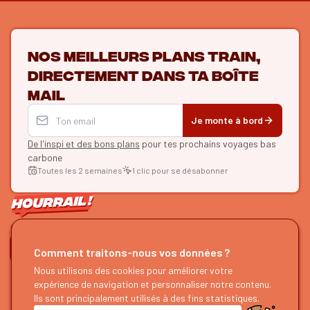
Nos meilleurs plans train,
directement dans ta boîte
mail
Je monte à bord
De l'inspi et des bons plans
pour tes prochains voyages bas
carbone
Toutes les 2 semaines
1 clic pour se désabonner
ON SE SUIT ?
Comment traitons-nous vos données ?
HOURRAIL !
Nous utilisons des cookies pour améliorer votre
EXPLORER
expérience de navigation et personnaliser notre contenu.
À propos
Recherche d'itinéraires
Ils sont principalement utilisés à des fins statistiques.
Devenir partenaire
Nos guides